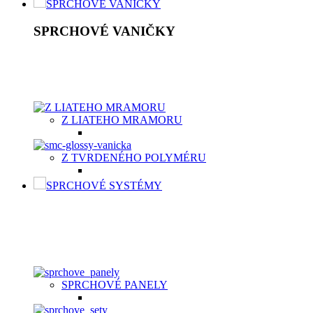
SPRCHOVÉ VANIČKY
SPRCHOVÉ VANIČKY
Moderné sprchové vaničky Aquatek spolu so sprchovacím kútom
byť vyrobená z vysokokvalitného materiálu, buď z odolnej ker
vaničky v dvoch typoch materiálov v závislosti od potrieb záka
Z LIATEHO MRAMORU
Z TVRDENÉHO POLYMÉRU
SPRCHOVÉ SYSTÉMY
SPRCHOVÉ SYSTÉMY
Sprchový systém patrí medzi štandardné vybavenie kúpeľní. Je t
nastavení, hlavová sprcha, držiak, umelá, kovová alebo chrómo
SPRCHOVÉ PANELY