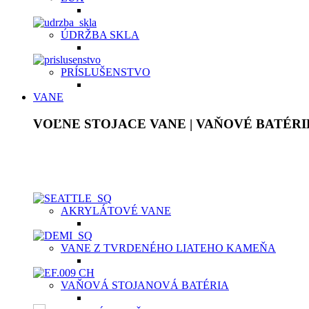
ÚDRŽBA SKLA
PRÍSLUŠENSTVO
VANE
VOĽNE STOJACE VANE | VAŇOVÉ BATÉRI
Akrylátové voľne stojace vane sú ľahké, ale pevné, plne prefa
na dotyk. Pýšia sa bohatým vnútorným priestorom a dodajú ori
Samotný materiál je ten istý na povrchu, ako aj v celom jeho m
AKRYLÁTOVÉ VANE
VANE Z TVRDENÉHO LIATEHO KAMEŇA
VAŇOVÁ STOJANOVÁ BATÉRIA