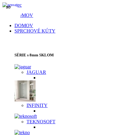
3D
3D
3D
3D
3D
3D
3D
DOMOV
DOMOV
SPRCHOVÉ KÚTY
SPRCHOVACIE KÚTY | SPRCHOVÉ DVERE
SÉRIE s 8mm SKLOM
JAGUAR
INFINITY
TEKNOSOFT