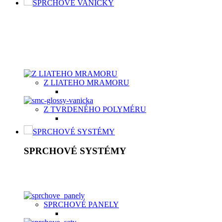
SPRCHOVÉ VANIČKY
SPRCHOVÉ VANIČKY
Moderné sprchové vaničky Aquatek spolu so sprchovacím kútom
byť vyrobená z vysokokvalitného materiálu, buď z odolnej ker
vaničky v dvoch typoch materiálov v závislosti od potrieb záka
Z LIATEHO MRAMORU
Z TVRDENÉHO POLYMÉRU
SPRCHOVÉ SYSTÉMY
SPRCHOVÉ SYSTÉMY
Sprchový systém patrí medzi štandardné vybavenie kúpeľní. Je t
nastavení, hlavová sprcha, držiak, umelá, kovová alebo chrómo
SPRCHOVÉ PANELY