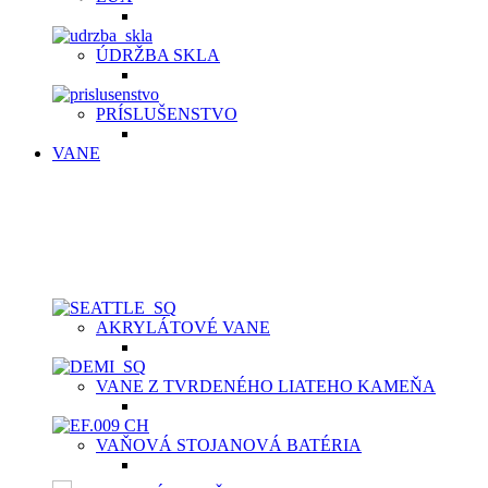
ÚDRŽBA SKLA
PRÍSLUŠENSTVO
VANE
VOĽNE STOJACE VANE | VAŇOVÉ BATÉRI
Akrylátové voľne stojace vane sú ľahké, ale pevné, plne prefa
na dotyk. Pýšia sa bohatým vnútorným priestorom a dodajú ori
Samotný materiál je ten istý na povrchu, ako aj v celom jeho m
AKRYLÁTOVÉ VANE
VANE Z TVRDENÉHO LIATEHO KAMEŇA
VAŇOVÁ STOJANOVÁ BATÉRIA