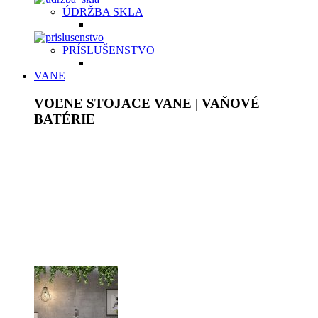
ÚDRŽBA SKLA
PRÍSLUŠENSTVO
VANE
VOĽNE STOJACE VANE | VAŇOVÉ
BATÉRIE
Akrylátové voľne stojace vane sú ľahké, ale pevné, plne
prefarbené v celej hrúbke. Povrch je lesklý, stálofarebný,
neporézny, má vysokú povrchovú pevnosť, chemickú
odolnosť a je príjemný na dotyk. Pýšia sa bohatým
vnútorným priestorom a dodajú originálny jedinečný vzhľad
každej kúpeľni. Vane z tvrdeného liateho kameňa
majú
homogénnu štruktúru bez ďalších povrchových úprav.
Samotný materiál je ten istý na povrchu, ako aj v celom jeho
masíve.