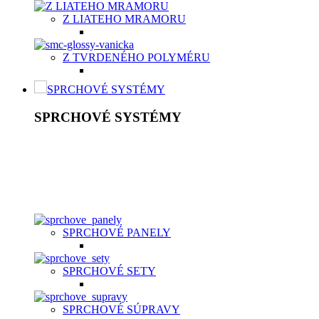
Z LIATEHO MRAMORU
Z TVRDENÉHO POLYMÉRU
SPRCHOVÉ SYSTÉMY
SPRCHOVÉ SYSTÉMY
Sprchový systém patrí medzi štandardné vybavenie kúpeľní.
Je to riešenie, ktoré šetrí vaše peniaze a súčasne poskytuje
kvalitný relax. K základnej výbave patrí ručná sprcha v
rôznych prevedeniach nastavení, hlavová sprcha, držiak,
umelá, kovová alebo chrómová sprchová hadica a držiak.
SPRCHOVÉ PANELY
SPRCHOVÉ SETY
SPRCHOVÉ SÚPRAVY