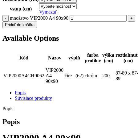
vstup (cm)
Vymazať
množstvo VIP2000 A4 90x90
Pridať do košíka
Available Options
farba
výška
roztiahnut
Kód
Názov
výplň
profilov
(cm)
(cm)
VIP2000
87-89 x 87
VIP2000A4CH9062
A4
číre⠀(62)
chróm
200
89
90x90
Popis
Súvisiace produkty
Popis
Popis