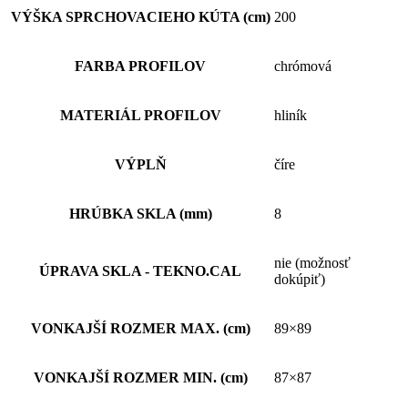
VÝŠKA SPRCHOVACIEHO KÚTA (cm)
200
FARBA PROFILOV
chrómová
MATERIÁL PROFILOV
hliník
VÝPLŇ
číre
HRÚBKA SKLA (mm)
8
nie (možnosť
ÚPRAVA SKLA - TEKNO.CAL
dokúpiť)
VONKAJŠÍ ROZMER MAX. (cm)
89×89
VONKAJŠÍ ROZMER MIN. (cm)
87×87