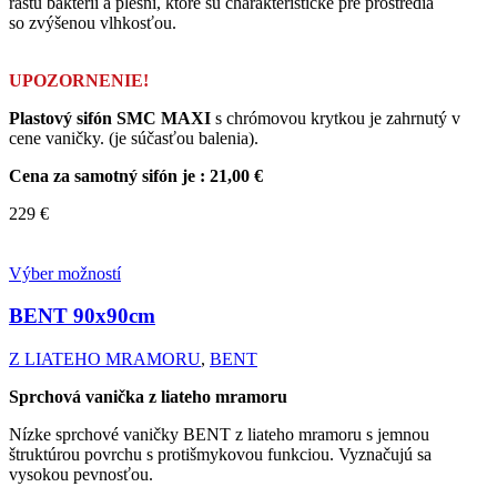
rastu baktérií a plesní, ktoré sú charakteristické pre prostredia
so zvýšenou vlhkosťou.
UPOZORNENIE!
Plastový sifón SMC MAXI
s chrómovou krytkou je zahrnutý v
cene vaničky. (je súčasťou balenia).
Cena za samotný sifón je : 21,00 €
229
€
Výber možností
BENT
90x90cm
Z LIATEHO MRAMORU
,
BENT
Sprchová vanička z liateho mramoru
Nízke sprchové vaničky BENT z liateho mramoru s jemnou
štruktúrou povrchu s protišmykovou funkciou. Vyznačujú sa
vysokou pevnosťou.