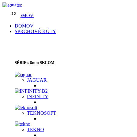
3D
3D
3D
3D
3D
3D
DOMOV
DOMOV
SPRCHOVÉ KÚTY
SPRCHOVACIE KÚTY | SPRCHOVÉ
DVERE | VAŇOVÉ ZÁSTENY
SÉRIE s 8mm SKLOM
JAGUAR
INFINITY
TEKNOSOFT
TEKNO