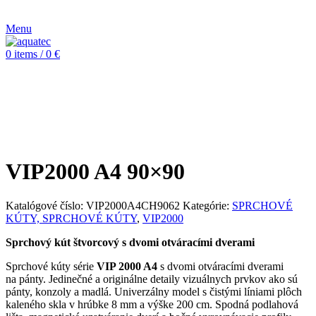
CZ
Menu
0
items
/
0
€
VIP2000 A4
90×90
Katalógové číslo:
VIP2000A4CH9062
Kategórie:
SPRCHOVÉ
KÚTY, SPRCHOVÉ KÚTY
,
VIP2000
Sprchový kút štvorcový s dvomi otváracími dverami
Sprchové kúty série
VIP 2000 A4
s dvomi otváracími dverami
na pánty. Jedinečné a originálne detaily vizuálnych prvkov ako sú
pánty, konzoly a madlá. Univerzálny model s čistými líniami plôch
kaleného skla v hrúbke 8 mm a výške 200 cm. Spodná podlahová