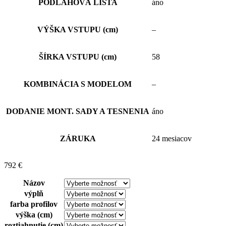
PODLAHOVÁ LIŠTA
áno
VÝŠKA VSTUPU (cm)
–
ŠÍRKA VSTUPU (cm)
58
KOMBINÁCIA S MODELOM
–
DODANIE MONT. SADY A TESNENIA
áno
ZÁRUKA
24 mesiacov
792
€
Názov
výplň
farba profilov
výška (cm)
roztiahnutie (cm)