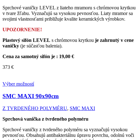
Sprchové vaničky LEVEL z liateho mramoru s chrómovou krytkou
v tvare žľabu. Vyznačujú sa vysokou pevnosťou. Liaty mramor sa
svojimi vlastnosťami približuje kvalite keramických výrobkov.
UPOZORNENIE!
Plastový sifón LEVEL
s chrómovou krytkou
je zahrnutý v cene
vaničky
(je súčasťou balenia).
Cena za samotný sifón je : 19,00 €
373
€
Výber možností
SMC MAXI
90x90cm
Z TVRDENÉHO POLYMÉRU
,
SMC MAXI
Sprchová vanička z tvrdeného polyméru
Sprchové vaničky z tvrdeného polyméru sa vyznačujú vysokou
pevnosťou. Obsahujú antibakteriálnu úpravu povrchu, odolnú voči