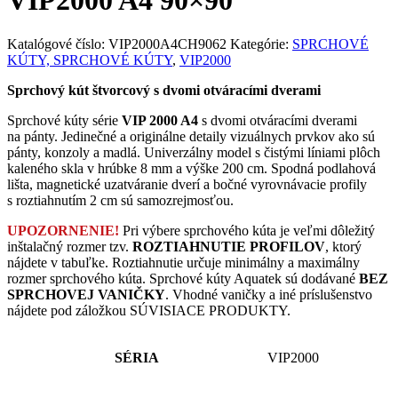
VIP2000 A4
90×90
Katalógové číslo:
VIP2000A4CH9062
Kategórie:
SPRCHOVÉ
KÚTY, SPRCHOVÉ KÚTY
,
VIP2000
Sprchový kút štvorcový s dvomi otváracími dverami
Sprchové kúty série
VIP 2000 A4
s dvomi otváracími dverami
na pánty. Jedinečné a originálne detaily vizuálnych prvkov ako sú
pánty, konzoly a madlá. Univerzálny model s čistými líniami plôch
kaleného skla v hrúbke 8 mm a výške 200 cm. Spodná podlahová
lišta, magnetické uzatváranie dverí a bočné vyrovnávacie profily
s roztiahnutím 2 cm sú samozrejmosťou.
UPOZORNENIE!
Pri výbere sprchového kúta je veľmi dôležitý
inštalačný rozmer tzv.
ROZTIAHNUTIE PROFILOV
, ktorý
nájdete v tabuľke. Roztiahnutie určuje minimálny a maximálny
rozmer sprchového kúta. Sprchové kúty Aquatek sú dodávané
BEZ
SPRCHOVEJ VANIČKY
. Vhodné vaničky a iné príslušenstvo
nájdete pod záložkou SÚVISIACE PRODUKTY.
SÉRIA
VIP2000