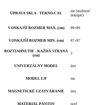
nie (možnosť
ÚPRAVA SKLA - TEKNO.CAL
dokúpiť)
VONKAJŠÍ ROZMER MAX. (cm)
89×89
VONKAJŠÍ ROZMER MIN. (cm)
87×87
ROZTIAHNUTIE - KAŽDÁ STRANA
2
(cm)
UNIVERZÁLNY MODEL
áno
MODEL Ľ/P
nie
MAGNETICKÉ UZATVÁRANIE
áno
MATERIÁL PÁNTOV
oceľ