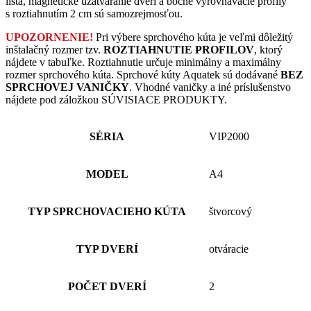
lišta, magnetické uzatváranie dverí a bočné vyrovnávacie profily
s roztiahnutím 2 cm sú samozrejmosťou.
UPOZORNENIE!
Pri výbere sprchového kúta je veľmi dôležitý
inštalačný rozmer tzv.
ROZTIAHNUTIE PROFILOV
, ktorý
nájdete v tabuľke. Roztiahnutie určuje minimálny a maximálny
rozmer sprchového kúta. Sprchové kúty Aquatek sú dodávané
BEZ
SPRCHOVEJ VANIČKY
. Vhodné vaničky a iné príslušenstvo
nájdete pod záložkou SÚVISIACE PRODUKTY.
SÉRIA
VIP2000
MODEL
A4
TYP SPRCHOVACIEHO KÚTA
štvorcový
TYP DVERÍ
otváracie
POČET DVERÍ
2