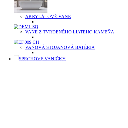
AKRYLÁTOVÉ VANE
VANE Z TVRDENÉHO LIATEHO KAMEŇA
VAŇOVÁ STOJANOVÁ BATÉRIA
SPRCHOVÉ VANIČKY
SPRCHOVÉ VANIČKY
Moderné sprchové vaničky Aquatek spolu so sprchovacím
kútom sú výbornou voľbou v prípade menších kúpeľní
prevažne na priestor limitovaných bytových priestoroch.
Kvalitná sprchová vanička musí byť vyrobená
z vysokokvalitného materiálu, buď z odolnej keramiky,
z liateho mramoru, či z tvrdeného polyméru, predovšetkým,
aby bola príjemná na dotyk vašich chodidiel. Aquatek ponúka
sprchové vaničky v dvoch typoch materiálov v závislosti od
potrieb zákazníka.