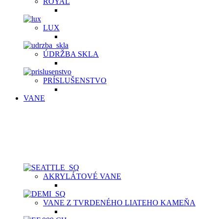
ROYAL
LUX
ÚDRŽBA SKLA
PRÍSLUŠENSTVO
VANE
VOĽNE STOJACE VANE | VAŇOVÉ BATÉRI
Akrylátové voľne stojace vane sú ľahké, ale pevné, plne prefa
na dotyk. Pýšia sa bohatým vnútorným priestorom a dodajú ori
Samotný materiál je ten istý na povrchu, ako aj v celom jeho m
AKRYLÁTOVÉ VANE
VANE Z TVRDENÉHO LIATEHO KAMEŇA