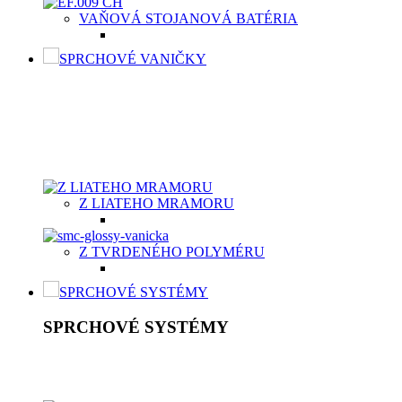
VAŇOVÁ STOJANOVÁ BATÉRIA
SPRCHOVÉ VANIČKY
SPRCHOVÉ VANIČKY
Moderné sprchové vaničky Aquatek spolu so sprchovacím kútom
byť vyrobená z vysokokvalitného materiálu, buď z odolnej ker
vaničky v dvoch typoch materiálov v závislosti od potrieb záka
Z LIATEHO MRAMORU
Z TVRDENÉHO POLYMÉRU
SPRCHOVÉ SYSTÉMY
SPRCHOVÉ SYSTÉMY
Sprchový systém patrí medzi štandardné vybavenie kúpeľní. Je t
nastavení, hlavová sprcha, držiak, umelá, kovová alebo chrómo