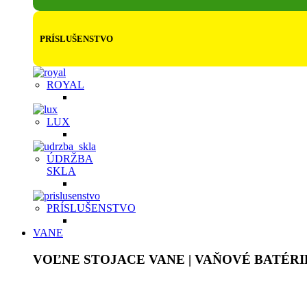
PRÍSLUŠENSTVO
ROYAL
LUX
ÚDRŽBA
SKLA
PRÍSLUŠENSTVO
VANE
VOĽNE STOJACE VANE | VAŇOVÉ BATÉRI
Akrylátové voľne stojace vane sú ľahké, ale pevné, plne prefa
na dotyk. Pýšia sa bohatým vnútorným priestorom a dodajú ori