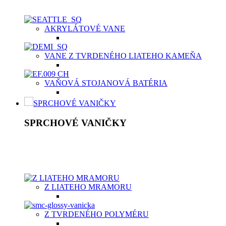
Samotný materiál je ten istý na povrchu, ako aj v celom jeho m
AKRYLÁTOVÉ VANE
VANE Z TVRDENÉHO LIATEHO KAMEŇA
VAŇOVÁ STOJANOVÁ BATÉRIA
SPRCHOVÉ VANIČKY
SPRCHOVÉ VANIČKY
Moderné sprchové vaničky Aquatek spolu so sprchovacím kútom
byť vyrobená z vysokokvalitného materiálu, buď z odolnej ker
vaničky v dvoch typoch materiálov v závislosti od potrieb záka
Z LIATEHO MRAMORU
Z TVRDENÉHO POLYMÉRU