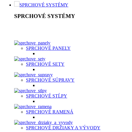
SPRCHOVÉ SYSTÉMY
SPRCHOVÉ SYSTÉMY
Sprchový systém patrí medzi štandardné vybavenie kúpeľní. Je t
nastavení, hlavová sprcha, držiak, umelá, kovová alebo chrómo
SPRCHOVÉ PANELY
SPRCHOVÉ SETY
SPRCHOVÉ SÚPRAVY
SPRCHOVÉ STĹPY
SPRCHOVÉ RAMENÁ
SPRCHOVÉ DRŽIAKY A VÝVODY