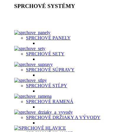
SPRCHOVÉ SYSTÉMY
Sprchový systém patrí medzi štandardné vybavenie kúpeľní. Je t
nastavení, hlavová sprcha, držiak, umelá, kovová alebo chrómo
SPRCHOVÉ PANELY
SPRCHOVÉ SETY
SPRCHOVÉ SÚPRAVY
SPRCHOVÉ STĹPY
SPRCHOVÉ RAMENÁ
SPRCHOVÉ DRŽIAKY A VÝVODY