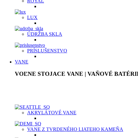
ROYAL
LUX
ÚDRŽBA SKLA
PRÍSLUŠENSTVO
VANE
VOĽNE STOJACE VANE | VAŇOVÉ BATÉRI
Akrylátové voľne stojace vane sú ľahké, ale pevné, plne prefa
na dotyk. Pýšia sa bohatým vnútorným priestorom a dodajú ori
Samotný materiál je ten istý na povrchu, ako aj v celom jeho m
AKRYLÁTOVÉ VANE
VANE Z TVRDENÉHO LIATEHO KAMEŇA