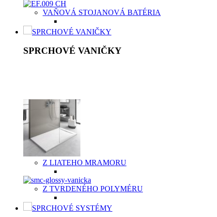
VAŇOVÁ STOJANOVÁ BATÉRIA
SPRCHOVÉ VANIČKY
SPRCHOVÉ VANIČKY
Moderné sprchové vaničky Aquatek spolu so sprchovacím kútom
byť vyrobená z vysokokvalitného materiálu, buď z odolnej ker
vaničky v dvoch typoch materiálov v závislosti od potrieb záka
Z LIATEHO MRAMORU
Z TVRDENÉHO POLYMÉRU
SPRCHOVÉ SYSTÉMY