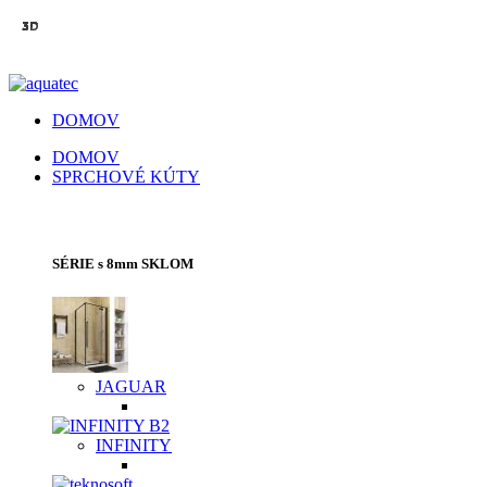
3D
3D
3D
3D
3D
3D
3D
3D
DOMOV
DOMOV
SPRCHOVÉ KÚTY
SPRCHOVACIE KÚTY | SPRCHOVÉ DVERE
SÉRIE s 8mm SKLOM
JAGUAR
INFINITY