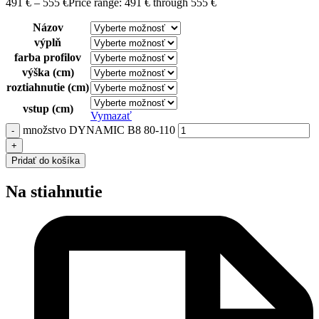
491
€
–
555
€
Price range: 491 € through 555 €
Názov
výplň
farba profilov
výška (cm)
roztiahnutie (cm)
vstup (cm)
Vymazať
množstvo DYNAMIC B8 80-110
Pridať do košíka
Na stiahnutie