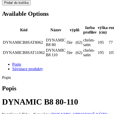
Pridať do košíka
Available Options
farba
výška
roz
Kód
Názov
výplň
profilov
(cm)
DYNAMIC
chróm-
DYNAMICB8SAT8062
číre⠀(62)
195
77 
B8 80
satin
DYNAMIC
chróm-
DYNAMICB8SAT11062
číre⠀(62)
195
107
B8 110
satin
Popis
Súvisiace produkty
Popis
Popis
DYNAMIC B8
80-110