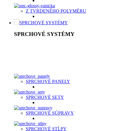
Z TVRDENÉHO POLYMÉRU
SPRCHOVÉ SYSTÉMY
SPRCHOVÉ SYSTÉMY
Sprchový systém patrí medzi štandardné vybavenie kúpeľní.
Je to riešenie, ktoré šetrí vaše peniaze a súčasne poskytuje
kvalitný relax. K základnej výbave patrí ručná sprcha v
rôznych prevedeniach nastavení, hlavová sprcha, držiak,
umelá, kovová alebo chrómová sprchová hadica a držiak.
SPRCHOVÉ PANELY
SPRCHOVÉ SETY
SPRCHOVÉ SÚPRAVY
SPRCHOVÉ STĹPY