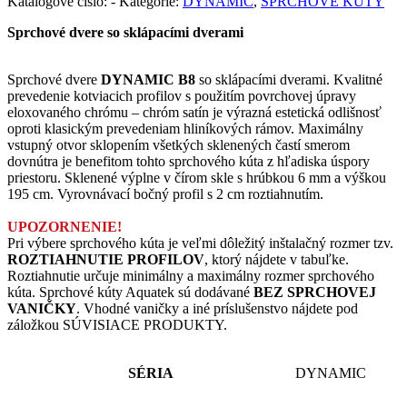
Katalógové číslo:
-
Kategórie:
DYNAMIC
,
SPRCHOVÉ KÚTY
Sprchové dvere so sklápacími dverami
Sprchové dvere
DYNAMIC B8
so sklápacími dverami. Kvalitné
prevedenie kotviacich profilov s použitím povrchovej úpravy
eloxovaného chrómu – chróm satín je výrazná estetická odlišnosť
oproti klasickým prevedeniam hliníkových rámov. Maximálny
vstupný otvor sklopením všetkých sklenených častí smerom
dovnútra je benefitom tohto sprchového kúta z hľadiska úspory
priestoru. Sklenené výplne v čírom skle s hrúbkou 6 mm a výškou
195 cm. Vyrovnávací bočný profil s 2 cm roztiahnutím.
UPOZORNENIE!
Pri výbere sprchového kúta je veľmi dôležitý inštalačný rozmer tzv.
ROZTIAHNUTIE PROFILOV
, ktorý nájdete v tabuľke.
Roztiahnutie určuje minimálny a maximálny rozmer sprchového
kúta. Sprchové kúty Aquatek sú dodávané
BEZ SPRCHOVEJ
VANIČKY
. Vhodné vaničky a iné príslušenstvo nájdete pod
záložkou SÚVISIACE PRODUKTY.
SÉRIA
DYNAMIC