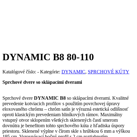
DYNAMIC B8
80-110
Katalógové číslo:
-
Kategórie:
DYNAMIC
,
SPRCHOVÉ KÚTY
Sprchové dvere so sklápacími dverami
Sprchové dvere
DYNAMIC B8
so sklápacími dverami. Kvalitné
prevedenie kotviacich profilov s použitím povrchovej úpravy
eloxovaného chrómu – chróm satín je výrazná estetická odlišnosť
oproti klasickým prevedeniam hliníkových rámov. Maximálny
vstupný otvor sklopením všetkých sklenených častí smerom
dovnútra je benefitom tohto sprchového kúta z hľadiska úspory
priestoru. Sklenené výplne v čírom skle s hrúbkou 6 mm a výškou
195 cm. Vyrovnávací bočný profil s 2 cm roztiahnutím.