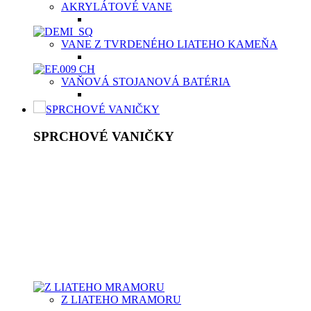
AKRYLÁTOVÉ VANE
VANE Z TVRDENÉHO LIATEHO KAMEŇA
VAŇOVÁ STOJANOVÁ BATÉRIA
SPRCHOVÉ VANIČKY
SPRCHOVÉ VANIČKY
Moderné sprchové vaničky Aquatek spolu so sprchovacím
kútom sú výbornou voľbou v prípade menších kúpeľní
prevažne na priestor limitovaných bytových priestoroch.
Kvalitná sprchová vanička musí byť vyrobená
z vysokokvalitného materiálu, buď z odolnej keramiky,
z liateho mramoru, či z tvrdeného polyméru, predovšetkým,
aby bola príjemná na dotyk vašich chodidiel. Aquatek ponúka
sprchové vaničky v dvoch typoch materiálov v závislosti od
potrieb zákazníka.
Z LIATEHO MRAMORU