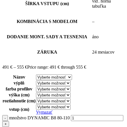
viď. horná
ŠÍRKA VSTUPU (cm)
tabuľka
KOMBINÁCIA S MODELOM
–
DODANIE MONT. SADY A TESNENIA
áno
ZÁRUKA
24 mesiacov
491
€
–
555
€
Price range: 491 € through 555 €
Názov
výplň
farba profilov
výška (cm)
roztiahnutie (cm)
vstup (cm)
Vymazať
množstvo DYNAMIC B8 80-110