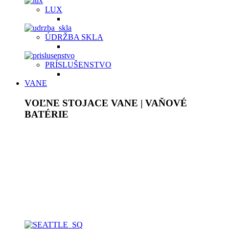
LUX
ÚDRŽBA SKLA
PRÍSLUŠENSTVO
VANE
VOĽNE STOJACE VANE | VAŇOVÉ
BATÉRIE
Akrylátové voľne stojace vane sú ľahké, ale pevné, plne
prefarbené v celej hrúbke. Povrch je lesklý, stálofarebný,
neporézny, má vysokú povrchovú pevnosť, chemickú
odolnosť a je príjemný na dotyk. Pýšia sa bohatým
vnútorným priestorom a dodajú originálny jedinečný vzhľad
každej kúpeľni. Vane z tvrdeného liateho kameňa
majú
homogénnu štruktúru bez ďalších povrchových úprav.
Samotný materiál je ten istý na povrchu, ako aj v celom jeho
masíve.