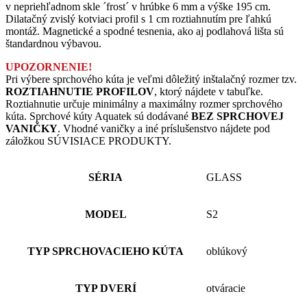
v nepriehľadnom skle ´frost´ v hrúbke 6 mm a výške 195 cm.
Dilatačný zvislý kotviaci profil s 1 cm roztiahnutím pre ľahkú
montáž. Magnetické a spodné tesnenia, ako aj podlahová lišta sú
štandardnou výbavou.
UPOZORNENIE!
Pri výbere sprchového kúta je veľmi dôležitý inštalačný rozmer tzv.
ROZTIAHNUTIE PROFILOV
, ktorý nájdete v tabuľke.
Roztiahnutie určuje minimálny a maximálny rozmer sprchového
kúta. Sprchové kúty Aquatek sú dodávané
BEZ SPRCHOVEJ
VANIČKY
. Vhodné vaničky a iné príslušenstvo nájdete pod
záložkou SÚVISIACE PRODUKTY.
SÉRIA
GLASS
MODEL
S2
TYP SPRCHOVACIEHO KÚTA
oblúkový
TYP DVERÍ
otváracie