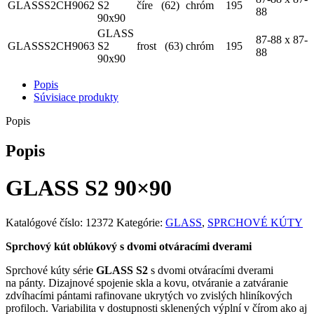
GLASSS2CH9062
S2
číre⠀(62)
chróm
195
88
90x90
GLASS
87-88 x 87-
GLASSS2CH9063
S2
frost⠀(63)
chróm
195
88
90x90
Popis
Súvisiace produkty
Popis
Popis
GLASS S2
90×90
Katalógové číslo:
12372
Kategórie:
GLASS
,
SPRCHOVÉ KÚTY
Sprchový kút oblúkový s dvomi otváracími dverami
Sprchové kúty série
GLASS S2
s dvomi otváracími dverami
na pánty. Dizajnové spojenie skla a kovu, otváranie a zatváranie
zdvíhacími pántami rafinovane ukrytých vo zvislých hliníkových
profiloch. Variabilita v dostupnosti sklenených výplní v čírom ako aj