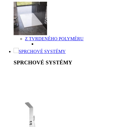
Z TVRDENÉHO POLYMÉRU
SPRCHOVÉ SYSTÉMY
SPRCHOVÉ SYSTÉMY
Sprchový systém patrí medzi štandardné vybavenie kúpeľní.
Je to riešenie, ktoré šetrí vaše peniaze a súčasne poskytuje
kvalitný relax. K základnej výbave patrí ručná sprcha v
rôznych prevedeniach nastavení, hlavová sprcha, držiak,
umelá, kovová alebo chrómová sprchová hadica a držiak.