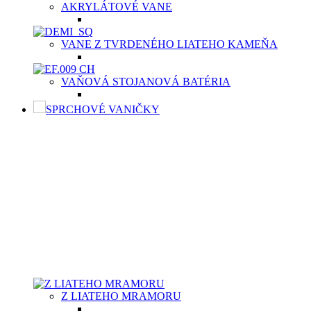
AKRYLÁTOVÉ VANE
VANE Z TVRDENÉHO LIATEHO KAMEŇA
VAŇOVÁ STOJANOVÁ BATÉRIA
SPRCHOVÉ VANIČKY
SPRCHOVÉ VANIČKY
Moderné sprchové vaničky Aquatek spolu so sprchovacím
kútom sú výbornou voľbou v prípade menších kúpeľní
prevažne na priestor limitovaných bytových priestoroch.
Kvalitná sprchová vanička musí byť vyrobená
z vysokokvalitného materiálu, buď z odolnej keramiky,
z liateho mramoru, či z tvrdeného polyméru, predovšetkým,
aby bola príjemná na dotyk vašich chodidiel. Aquatek ponúka
sprchové vaničky v dvoch typoch materiálov v závislosti od
potrieb zákazníka.
Z LIATEHO MRAMORU