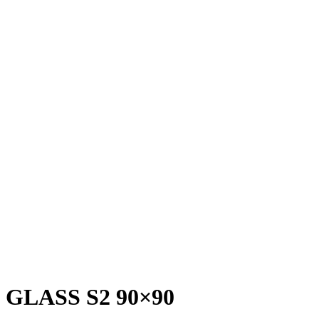
GLASS S2
90×90