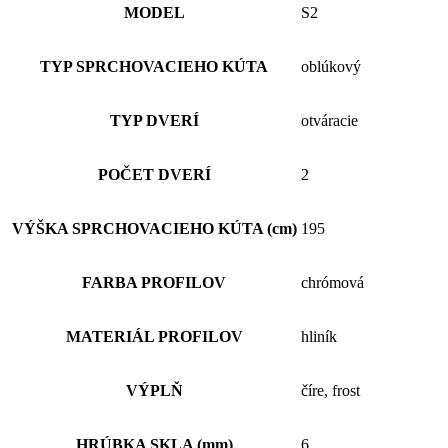
MODEL
S2
TYP SPRCHOVACIEHO KÚTA
oblúkový
TYP DVERÍ
otváracie
POČET DVERÍ
2
VÝŠKA SPRCHOVACIEHO KÚTA (cm)
195
FARBA PROFILOV
chrómová
MATERIÁL PROFILOV
hliník
VÝPLŇ
číre, frost
HRÚBKA SKLA (mm)
6