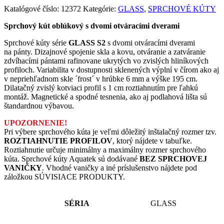
Katalógové číslo:
12372
Kategórie:
GLASS
,
SPRCHOVÉ KÚTY
Sprchový kút oblúkový s dvomi otváracími dverami
Sprchové kúty série
GLASS S2
s dvomi otváracími dverami
na pánty. Dizajnové spojenie skla a kovu, otváranie a zatváranie
zdvíhacími pántami rafinovane ukrytých vo zvislých hliníkových
profiloch. Variabilita v dostupnosti sklenených výplní v čírom ako aj
v nepriehľadnom skle ´frost´ v hrúbke 6 mm a výške 195 cm.
Dilatačný zvislý kotviaci profil s 1 cm roztiahnutím pre ľahkú
montáž. Magnetické a spodné tesnenia, ako aj podlahová lišta sú
štandardnou výbavou.
UPOZORNENIE!
Pri výbere sprchového kúta je veľmi dôležitý inštalačný rozmer tzv.
ROZTIAHNUTIE PROFILOV
, ktorý nájdete v tabuľke.
Roztiahnutie určuje minimálny a maximálny rozmer sprchového
kúta. Sprchové kúty Aquatek sú dodávané
BEZ SPRCHOVEJ
VANIČKY
. Vhodné vaničky a iné príslušenstvo nájdete pod
záložkou SÚVISIACE PRODUKTY.
SÉRIA
GLASS