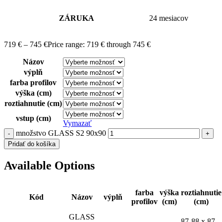
ZÁRUKA
24 mesiacov
719
€
–
745
€
Price range: 719 € through 745 €
Názov
výplň
farba profilov
výška (cm)
roztiahnutie (cm)
vstup (cm)
Vymazať
množstvo GLASS S2 90x90
Pridať do košíka
Available Options
farba
výška
roztiahnutie
Kód
Názov
výplň
profilov
(cm)
(cm)
GLASS
87-88 x 87-