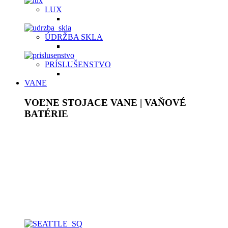
LUX
ÚDRŽBA SKLA
PRÍSLUŠENSTVO
VANE
VOĽNE STOJACE VANE | VAŇOVÉ
BATÉRIE
Akrylátové voľne stojace vane sú ľahké, ale pevné, plne
prefarbené v celej hrúbke. Povrch je lesklý, stálofarebný,
neporézny, má vysokú povrchovú pevnosť, chemickú
odolnosť a je príjemný na dotyk. Pýšia sa bohatým
vnútorným priestorom a dodajú originálny jedinečný vzhľad
každej kúpeľni. Vane z tvrdeného liateho kameňa
majú
homogénnu štruktúru bez ďalších povrchových úprav.
Samotný materiál je ten istý na povrchu, ako aj v celom jeho
masíve.