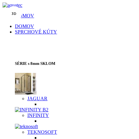
3D
3D
3D
3D
3D
3D
3D
3D
DOMOV
DOMOV
SPRCHOVÉ KÚTY
SPRCHOVACIE KÚTY | SPRCHOVÉ
DVERE | VAŇOVÉ ZÁSTENY
SÉRIE s 8mm SKLOM
JAGUAR
INFINITY
TEKNOSOFT