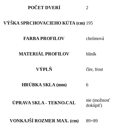
POČET DVERÍ
2
VÝŠKA SPRCHOVACIEHO KÚTA (cm)
195
FARBA PROFILOV
chrómová
MATERIÁL PROFILOV
hliník
VÝPLŇ
číre, frost
HRÚBKA SKLA (mm)
6
nie (možnosť
ÚPRAVA SKLA - TEKNO.CAL
dokúpiť)
VONKAJŠÍ ROZMER MAX. (cm)
89×89