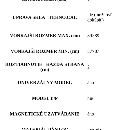
nie (možnosť
ÚPRAVA SKLA - TEKNO.CAL
dokúpiť)
VONKAJŠÍ ROZMER MAX. (cm)
89×89
VONKAJŠÍ ROZMER MIN. (cm)
87×87
ROZTIAHNUTIE - KAŽDÁ STRANA
2
(cm)
UNIVERZÁLNY MODEL
áno
MODEL Ľ/P
nie
MAGNETICKÉ UZATVÁRANIE
áno
MATERIÁL PÁNTOV
mosadz