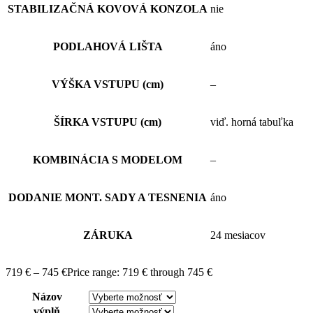
STABILIZAČNÁ KOVOVÁ KONZOLA
nie
PODLAHOVÁ LIŠTA
áno
VÝŠKA VSTUPU (cm)
–
ŠÍRKA VSTUPU (cm)
viď. horná tabuľka
KOMBINÁCIA S MODELOM
–
DODANIE MONT. SADY A TESNENIA
áno
ZÁRUKA
24 mesiacov
719
€
–
745
€
Price range: 719 € through 745 €
Názov
výplň