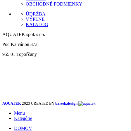
OSTATNÉ INFORMÁCIE
VEĽKOOBCHOD / SHOWROOM / PREDAJŇA
MONTÁŽ
OBCHODNÉ PODMIENKY
ÚDRŽBA
VÝPLNE
KATALÓG
AQUATEK spol. s r.o.
Pod Kalváriou 373
955 01 Topoľčany
+ 421 38 532 6092
info@aquatek.sk
obchod@aquatek.sk