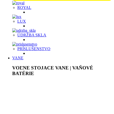
ROYAL
LUX
ÚDRŽBA SKLA
PRÍSLUŠENSTVO
VANE
VOĽNE STOJACE VANE | VAŇOVÉ
BATÉRIE
Akrylátové voľne stojace vane sú ľahké, ale pevné, plne
prefarbené v celej hrúbke. Povrch je lesklý, stálofarebný,
neporézny, má vysokú povrchovú pevnosť, chemickú
odolnosť a je príjemný na dotyk. Pýšia sa bohatým
vnútorným priestorom a dodajú originálny jedinečný vzhľad
každej kúpeľni. Vane z tvrdeného liateho kameňa
majú
homogénnu štruktúru bez ďalších povrchových úprav.