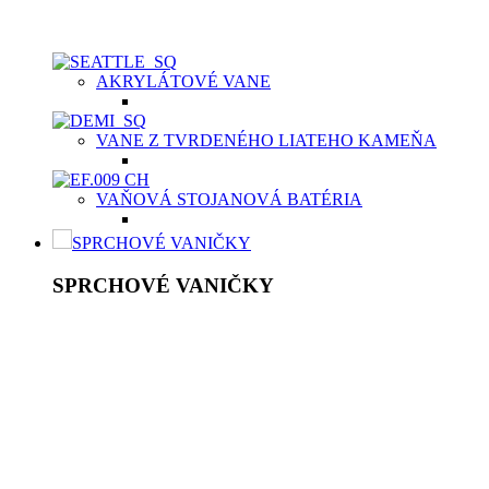
Samotný materiál je ten istý na povrchu, ako aj v celom jeho
masíve.
AKRYLÁTOVÉ VANE
VANE Z TVRDENÉHO LIATEHO KAMEŇA
VAŇOVÁ STOJANOVÁ BATÉRIA
SPRCHOVÉ VANIČKY
SPRCHOVÉ VANIČKY
Moderné sprchové vaničky Aquatek spolu so sprchovacím
kútom sú výbornou voľbou v prípade menších kúpeľní
prevažne na priestor limitovaných bytových priestoroch.
Kvalitná sprchová vanička musí byť vyrobená
z vysokokvalitného materiálu, buď z odolnej keramiky,
z liateho mramoru, či z tvrdeného polyméru, predovšetkým,
aby bola príjemná na dotyk vašich chodidiel. Aquatek ponúka
sprchové vaničky v dvoch typoch materiálov v závislosti od
potrieb zákazníka.