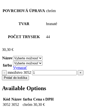
ľubovoľnú kombináciu s príslušenstvom sprchového programu.
Sprcha je vybavená štandardným závitom 1/2 “pre pripojenie na
sprchovú hadicu.
MATERIÁL
kov
POVRCHOVÁ ÚPRAVA
chróm
TVAR
hranaté
POČET TRYSIEK
44
30,30
€
Názov
farba
Vymazať
množstvo 3052
Pridať do košíka