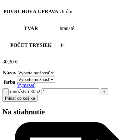
Sprcha je vybavená štandardným závitom 1/2 “pre pripojenie na
sprchovú hadicu.
MATERIÁL
kov
POVRCHOVÁ ÚPRAVA
chróm
TVAR
hranaté
POČET TRYSIEK
44
30,30
€
Názov
farba
Vymazať
množstvo 3052
Pridať do košíka