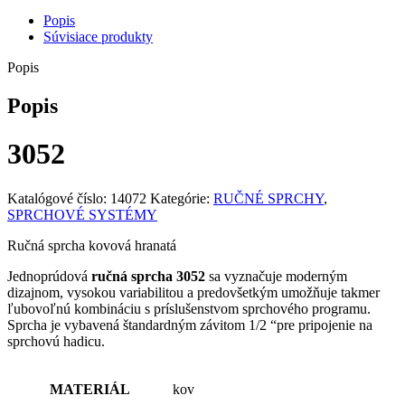
Available Options
Kód
Názov
farba
Cena s DPH
3052
3052
chróm
30,30
€
Popis
Súvisiace produkty
Popis
Popis
3052
Katalógové číslo:
14072
Kategórie:
RUČNÉ SPRCHY
,
SPRCHOVÉ SYSTÉMY
Ručná sprcha kovová hranatá
Jednoprúdová
ručná sprcha 3052
sa vyznačuje moderným
dizajnom, vysokou variabilitou a predovšetkým umožňuje takmer
ľubovoľnú kombináciu s príslušenstvom sprchového programu.