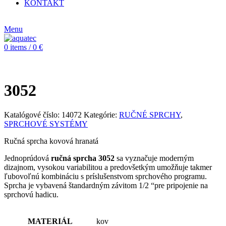
RUČNÉ SPRCHY
SANITÁRNA KERAMIKA
KATALÓG
KONTAKT
CZ
Menu
0
items
/
0
€
3052
Katalógové číslo:
14072
Kategórie:
RUČNÉ SPRCHY
,
SPRCHOVÉ SYSTÉMY
Ručná sprcha kovová hranatá
Jednoprúdová
ručná sprcha 3052
sa vyznačuje moderným
dizajnom, vysokou variabilitou a predovšetkým umožňuje takmer