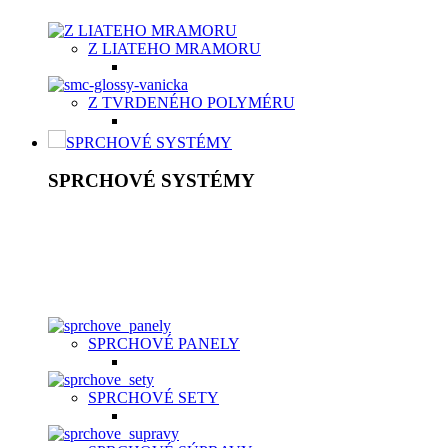
Z LIATEHO MRAMORU
Z TVRDENÉHO POLYMÉRU
SPRCHOVÉ SYSTÉMY
SPRCHOVÉ SYSTÉMY
Sprchový systém patrí medzi štandardné vybavenie kúpeľní.
Je to riešenie, ktoré šetrí vaše peniaze a súčasne poskytuje
kvalitný relax. K základnej výbave patrí ručná sprcha v
rôznych prevedeniach nastavení, hlavová sprcha, držiak,
umelá, kovová alebo chrómová sprchová hadica a držiak.
SPRCHOVÉ PANELY
SPRCHOVÉ SETY