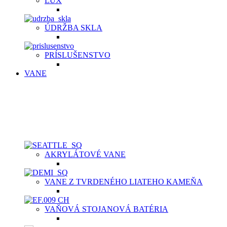
LUX
ÚDRŽBA SKLA
PRÍSLUŠENSTVO
VANE
VOĽNE STOJACE VANE | VAŇOVÉ BATÉRI
Akrylátové voľne stojace vane sú ľahké, ale pevné, plne prefa
na dotyk. Pýšia sa bohatým vnútorným priestorom a dodajú ori
Samotný materiál je ten istý na povrchu, ako aj v celom jeho m
AKRYLÁTOVÉ VANE
VANE Z TVRDENÉHO LIATEHO KAMEŇA
VAŇOVÁ STOJANOVÁ BATÉRIA