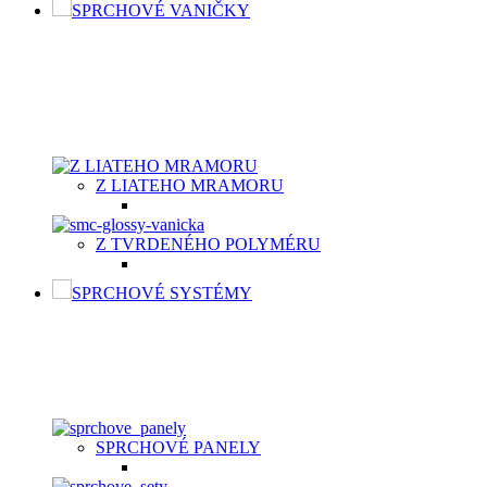
SPRCHOVÉ VANIČKY
SPRCHOVÉ VANIČKY
Moderné sprchové vaničky Aquatek spolu so sprchovacím kútom
byť vyrobená z vysokokvalitného materiálu, buď z odolnej ker
vaničky v dvoch typoch materiálov v závislosti od potrieb záka
Z LIATEHO MRAMORU
Z TVRDENÉHO POLYMÉRU
SPRCHOVÉ SYSTÉMY
SPRCHOVÉ SYSTÉMY
Sprchový systém patrí medzi štandardné vybavenie kúpeľní. Je t
nastavení, hlavová sprcha, držiak, umelá, kovová alebo chrómo
SPRCHOVÉ PANELY