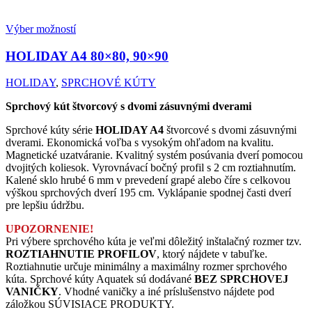
Výber možností
HOLIDAY A4
80×80, 90×90
HOLIDAY
,
SPRCHOVÉ KÚTY
Sprchový kút štvorcový s dvomi zásuvnými dverami
Sprchové kúty série
HOLIDAY A4
štvorcové s dvomi zásuvnými
dverami. Ekonomická voľba s vysokým ohľadom na kvalitu.
Magnetické uzatváranie. Kvalitný systém posúvania dverí pomocou
dvojitých koliesok. Vyrovnávací bočný profil s 2 cm roztiahnutím.
Kalené sklo hrubé 6 mm v prevedení grapé alebo číre s celkovou
výškou sprchových dverí 195 cm. Vyklápanie spodnej časti dverí
pre lepšiu údržbu.
UPOZORNENIE!
Pri výbere sprchového kúta je veľmi dôležitý inštalačný rozmer tzv.
ROZTIAHNUTIE PROFILOV
, ktorý nájdete v tabuľke.
Roztiahnutie určuje minimálny a maximálny rozmer sprchového
kúta. Sprchové kúty Aquatek sú dodávané
BEZ SPRCHOVEJ
VANIČKY
. Vhodné vaničky a iné príslušenstvo nájdete pod
záložkou SÚVISIACE PRODUKTY.