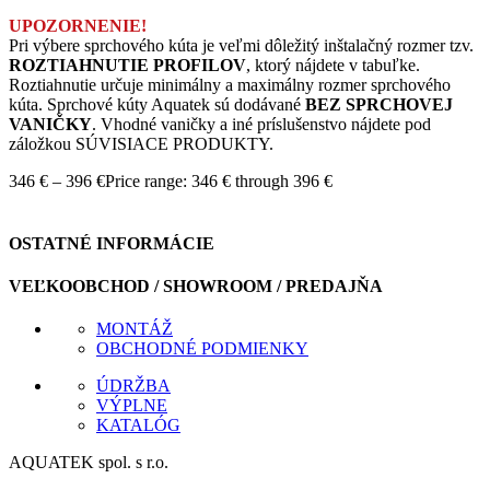
UPOZORNENIE!
Pri výbere sprchového kúta je veľmi dôležitý inštalačný rozmer tzv.
ROZTIAHNUTIE PROFILOV
, ktorý nájdete v tabuľke.
Roztiahnutie určuje minimálny a maximálny rozmer sprchového
kúta. Sprchové kúty Aquatek sú dodávané
BEZ SPRCHOVEJ
VANIČKY
. Vhodné vaničky a iné príslušenstvo nájdete pod
záložkou SÚVISIACE PRODUKTY.
346
€
–
396
€
Price range: 346 € through 396 €
OSTATNÉ INFORMÁCIE
VEĽKOOBCHOD / SHOWROOM / PREDAJŇA
MONTÁŽ
OBCHODNÉ PODMIENKY
ÚDRŽBA
VÝPLNE
KATALÓG
AQUATEK spol. s r.o.