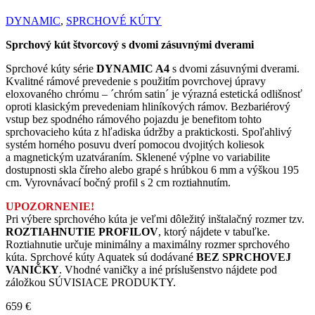
DYNAMIC
,
SPRCHOVÉ KÚTY
Sprchový kút štvorcový s dvomi zásuvnými dverami
Sprchové kúty série
DYNAMIC A4
s dvomi zásuvnými dverami.
Kvalitné rámové prevedenie s použitím povrchovej úpravy
eloxovaného chrómu – ´chróm satin´ je výrazná estetická odlišnosť
oproti klasickým prevedeniam hliníkových rámov. Bezbariérový
vstup bez spodného rámového pojazdu je benefitom tohto
sprchovacieho kúta z hľadiska údržby a praktickosti. Spoľahlivý
systém horného posuvu dverí pomocou dvojitých koliesok
a magnetickým uzatváraním. Sklenené výplne vo variabilite
dostupnosti skla číreho alebo grapé s hrúbkou 6 mm a výškou 195
cm. Vyrovnávací bočný profil s 2 cm roztiahnutím.
UPOZORNENIE!
Pri výbere sprchového kúta je veľmi dôležitý inštalačný rozmer tzv.
ROZTIAHNUTIE PROFILOV
, ktorý nájdete v tabuľke.
Roztiahnutie určuje minimálny a maximálny rozmer sprchového
kúta. Sprchové kúty Aquatek sú dodávané
BEZ SPRCHOVEJ
VANIČKY
. Vhodné vaničky a iné príslušenstvo nájdete pod
záložkou SÚVISIACE PRODUKTY.
659
€