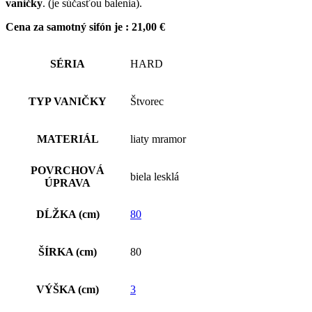
vaničky
. (je súčasťou balenia).
Cena za samotný sifón je : 21,00 €
SÉRIA
HARD
TYP VANIČKY
Štvorec
MATERIÁL
liaty mramor
POVRCHOVÁ
biela lesklá
ÚPRAVA
DĹŽKA (cm)
80
ŠÍRKA (cm)
80
VÝŠKA (cm)
3