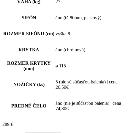
VÁHA (kg)
27
SIFÓN
áno (Ø 80mm, plastový)
ROZMER SIFÓNU (cm)
výška 8
KRYTKA
áno (chrómová)
ROZMER KRYTKY
ø 115
(mm)
5 (nie sú súčasťou balenia) | cena
NOŽIČKY (ks)
26,50€
áno (nie je súčasťou balenia) | cena
PREDNÉ ČELO
74,80€
289
€