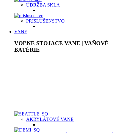
ÚDRŽBA SKLA
PRÍSLUŠENSTVO
VANE
VOĽNE STOJACE VANE | VAŇOVÉ
BATÉRIE
Akrylátové voľne stojace vane sú ľahké, ale pevné, plne
prefarbené v celej hrúbke. Povrch je lesklý, stálofarebný,
neporézny, má vysokú povrchovú pevnosť, chemickú
odolnosť a je príjemný na dotyk. Pýšia sa bohatým
vnútorným priestorom a dodajú originálny jedinečný vzhľad
každej kúpeľni. Vane z tvrdeného liateho kameňa
majú
homogénnu štruktúru bez ďalších povrchových úprav.
Samotný materiál je ten istý na povrchu, ako aj v celom jeho
masíve.
AKRYLÁTOVÉ VANE