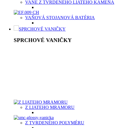
VANE Z TVRDENÉHO LIATEHO KAMEŇA
VAŇOVÁ STOJANOVÁ BATÉRIA
SPRCHOVÉ VANIČKY
SPRCHOVÉ VANIČKY
Moderné sprchové vaničky Aquatek spolu so sprchovacím
kútom sú výbornou voľbou v prípade menších kúpeľní
prevažne na priestor limitovaných bytových priestoroch.
Kvalitná sprchová vanička musí byť vyrobená
z vysokokvalitného materiálu, buď z odolnej keramiky,
z liateho mramoru, či z tvrdeného polyméru, predovšetkým,
aby bola príjemná na dotyk vašich chodidiel. Aquatek ponúka
sprchové vaničky v dvoch typoch materiálov v závislosti od
potrieb zákazníka.
Z LIATEHO MRAMORU
Z TVRDENÉHO POLYMÉRU