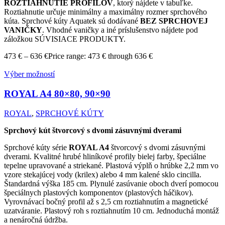
ROZTIAHNUTIE PROFILOV
, ktorý nájdete v tabuľke.
Roztiahnutie určuje minimálny a maximálny rozmer sprchového
kúta. Sprchové kúty Aquatek sú dodávané
BEZ SPRCHOVEJ
VANIČKY
. Vhodné vaničky a iné príslušenstvo nájdete pod
záložkou SÚVISIACE PRODUKTY.
473
€
–
636
€
Price range: 473 € through 636 €
Výber možností
ROYAL A4
80×80, 90×90
ROYAL
,
SPRCHOVÉ KÚTY
Sprchový kút štvorcový s dvomi zásuvnými dverami
Sprchové kúty série
ROYAL A4
štvorcový s dvomi zásuvnými
dverami. Kvalitné hrubé hliníkové profily bielej farby, špeciálne
tepelne upravované a striekané. Plastová výplň o hrúbke 2,2 mm vo
vzore stekajúcej vody (krilex) alebo 4 mm kalené sklo cincilla.
Štandardná výška 185 cm. Plynulé zasúvanie oboch dverí pomocou
špeciálnych plastových komponentov (plastových háčikov).
Vyrovnávací bočný profil až s 2,5 cm roztiahnutím a magnetické
uzatváranie. Plastový roh s roztiahnutím 10 cm. Jednoduchá montáž
a nenáročná údržba.