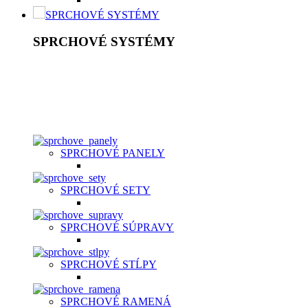
SPRCHOVÉ SYSTÉMY
SPRCHOVÉ SYSTÉMY
Sprchový systém patrí medzi štandardné vybavenie kúpeľní.
Je to riešenie, ktoré šetrí vaše peniaze a súčasne poskytuje
kvalitný relax. K základnej výbave patrí ručná sprcha v
rôznych prevedeniach nastavení, hlavová sprcha, držiak,
umelá, kovová alebo chrómová sprchová hadica a držiak.
SPRCHOVÉ PANELY
SPRCHOVÉ SETY
SPRCHOVÉ SÚPRAVY
SPRCHOVÉ STĹPY
SPRCHOVÉ RAMENÁ