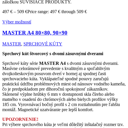
záložkou SÚVISIACE PRODUKTY.
497
€
–
509
€
Price range: 497 € through 509 €
Výber možností
MASTER A4
80×80, 90×90
MASTER
,
SPRCHOVÉ KÚTY
Sprchový kút štvorcový s dvomi zásuvnými dverami
Sprchové kúty série
MASTER A4
s dvomi zásuvnými dverami.
Masívne celorámové prevedenie s kvalitným a spoľahlivým
dvojkolieskovým posuvom dverí v hornej aj spodnej časti
sprchovacieho kúta. Vyklápateľné spodné posuvy zaručujú
praktickú údržbu problémových miest od nánosov vodného kameňa,
čo je predpokladom pre dlhoročnú spokojnosť zákazníkov.
Sklenené výplne hrúbky 6 mm v dostupnosti skla číreho alebo
matného v osadení do chrómových alebo bielych profilov výšky
185 cm. Vyrovnávací bočný profil s 2 cm roztiahnutím pre ľahšiu
montáž. Magnetické uzatváranie pre lepší komfort.
UPOZORNENIE!
Pri výbere sprchového kúta je veľmi dôležitý inštalačný rozmer tzv.