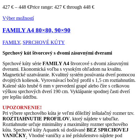
427
€
–
448
€
Price range: 427 € through 448 €
Výber možností
FAMILY A4
80×80, 90×90
FAMILY
,
SPRCHOVÉ KÚTY
Sprchový kút štvorcový s dvomi zásuvnými dverami
Sprchové kúty série
FAMILY A4
štvorcové s dvomi zásuvnými
dverami. Ekonomická voľba s vysokým ohľadom na kvalitu.
Magnetické uzatváranie. Kvalitný systém posúvania dverí pomocou
dvojitých koliesok. Vyrovnávací bočný profil s 1,5 cm roztiahnutím.
Kalené sklo hrubé 6 mm v prevedení grapé alebo číre s celkovou
výškou sprchových dverí 190 cm. Vyklápanie spodnej časti dverí
pre lepšiu údržbu.
UPOZORNENIE!
Pri výbere sprchového kúta je veľmi dôležitý inštalačný rozmer tzv.
ROZTIAHNUTIE PROFILOV
, ktorý nájdete v tabuľke.
Roztiahnutie určuje minimálny a maximálny rozmer sprchového
kúta. Sprchové kúty Aquatek sú dodávané
BEZ SPRCHOVEJ
VANIČKY
. Vhodné vaničky a iné príslušenstvo nájdete pod