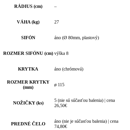
RÁDIUS (cm)
–
VÁHA (kg)
27
SIFÓN
áno (Ø 80mm, plastový)
ROZMER SIFÓNU (cm)
výška 8
KRYTKA
áno (chrómová)
ROZMER KRYTKY
ø 115
(mm)
5 (nie sú súčasťou balenia) | cena
NOŽIČKY (ks)
26,50€
áno (nie je súčasťou balenia) | cena
PREDNÉ ČELO
74,80€