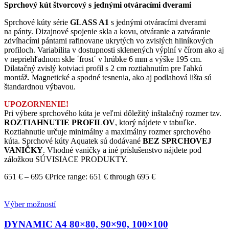
Sprchový kút štvorcový s jednými otváracími dverami
Sprchové kúty série
GLASS A1
s jednými otváracími dverami
na pánty. Dizajnové spojenie skla a kovu, otváranie a zatváranie
zdvíhacími pántami rafinovane ukrytých vo zvislých hliníkových
profiloch. Variabilita v dostupnosti sklenených výplní v čírom ako aj
v nepriehľadnom skle ´frost´ v hrúbke 6 mm a výške 195 cm.
Dilatačný zvislý kotviaci profil s 2 cm roztiahnutím pre ľahkú
montáž. Magnetické a spodné tesnenia, ako aj podlahová lišta sú
štandardnou výbavou.
UPOZORNENIE!
Pri výbere sprchového kúta je veľmi dôležitý inštalačný rozmer tzv.
ROZTIAHNUTIE PROFILOV
, ktorý nájdete v tabuľke.
Roztiahnutie určuje minimálny a maximálny rozmer sprchového
kúta. Sprchové kúty Aquatek sú dodávané
BEZ SPRCHOVEJ
VANIČKY
. Vhodné vaničky a iné príslušenstvo nájdete pod
záložkou SÚVISIACE PRODUKTY.
651
€
–
695
€
Price range: 651 € through 695 €
Výber možností
DYNAMIC A4
80×80, 90×90, 100×100