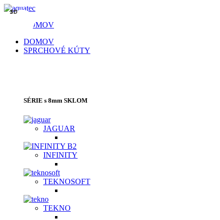
3D
3D
3D
3D
3D
DOMOV
DOMOV
SPRCHOVÉ KÚTY
SPRCHOVACIE KÚTY | SPRCHOVÉ
DVERE | VAŇOVÉ ZÁSTENY
SÉRIE s 8mm SKLOM
JAGUAR
INFINITY
TEKNOSOFT
TEKNO