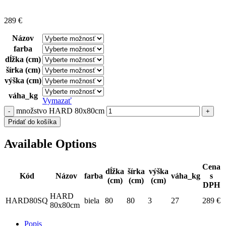
289
€
Názov
farba
dĺžka (cm)
šírka (cm)
výška (cm)
váha_kg
Vymazať
množstvo HARD 80x80cm
Pridať do košíka
Available Options
Cena
dĺžka
šírka
výška
Kód
Názov
farba
váha_kg
s
(cm)
(cm)
(cm)
DPH
HARD
HARD80SQ
biela
80
80
3
27
289
€
80x80cm
Popis