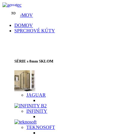
3D
3D
3D
3D
3D
DOMOV
DOMOV
SPRCHOVÉ KÚTY
SPRCHOVACIE KÚTY | SPRCHOVÉ
DVERE | VAŇOVÉ ZÁSTENY
SÉRIE s 8mm SKLOM
JAGUAR
INFINITY
TEKNOSOFT