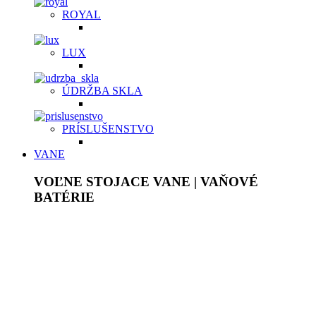
ROYAL
LUX
ÚDRŽBA SKLA
PRÍSLUŠENSTVO
VANE
VOĽNE STOJACE VANE | VAŇOVÉ
BATÉRIE
Akrylátové voľne stojace vane sú ľahké, ale pevné, plne
prefarbené v celej hrúbke. Povrch je lesklý, stálofarebný,
neporézny, má vysokú povrchovú pevnosť, chemickú
odolnosť a je príjemný na dotyk. Pýšia sa bohatým
vnútorným priestorom a dodajú originálny jedinečný vzhľad
každej kúpeľni. Vane z tvrdeného liateho kameňa
majú
homogénnu štruktúru bez ďalších povrchových úprav.
Samotný materiál je ten istý na povrchu, ako aj v celom jeho