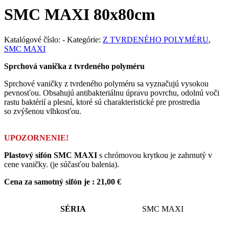
SMC MAXI
80x80cm
Katalógové číslo:
-
Kategórie:
Z TVRDENÉHO POLYMÉRU
,
SMC MAXI
Sprchová vanička z tvrdeného polyméru
Sprchové vaničky z tvrdeného polyméru sa vyznačujú vysokou
pevnosťou. Obsahujú antibakteriálnu úpravu povrchu, odolnú voči
rastu baktérií a plesní, ktoré sú charakteristické pre prostredia
so zvýšenou vlhkosťou.
UPOZORNENIE!
Plastový sifón SMC MAXI
s chrómovou krytkou je zahrnutý v
cene vaničky. (je súčasťou balenia).
Cena za samotný sifón je : 21,00 €
SÉRIA
SMC MAXI