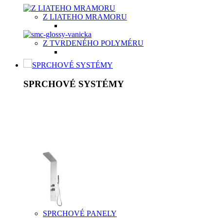
Z LIATEHO MRAMORU
Z TVRDENÉHO POLYMÉRU
SPRCHOVÉ SYSTÉMY
SPRCHOVÉ SYSTÉMY
Sprchový systém patrí medzi štandardné vybavenie kúpeľní.
Je to riešenie, ktoré šetrí vaše peniaze a súčasne poskytuje
kvalitný relax. K základnej výbave patrí ručná sprcha v
rôznych prevedeniach nastavení, hlavová sprcha, držiak,
umelá, kovová alebo chrómová sprchová hadica a držiak.
SPRCHOVÉ PANELY