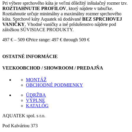
Pri výbere sprchového kúta je veľmi dôležitý inštalačný rozmer tzv.
ROZTIAHNUTIE PROFILOV
, ktorý nájdete v tabuľke.
Roztiahnutie určuje minimálny a maximálny rozmer sprchového
kúta. Sprchové kúty Aquatek sú dodávané
BEZ SPRCHOVEJ
VANIČKY
. Vhodné vaničky a iné príslušenstvo nájdete pod
záložkou SÚVISIACE PRODUKTY.
497
€
–
509
€
Price range: 497 € through 509 €
OSTATNÉ INFORMÁCIE
VEĽKOOBCHOD / SHOWROOM / PREDAJŇA
MONTÁŽ
OBCHODNÉ PODMIENKY
ÚDRŽBA
VÝPLNE
KATALÓG
AQUATEK spol. s r.o.
Pod Kalváriou 373