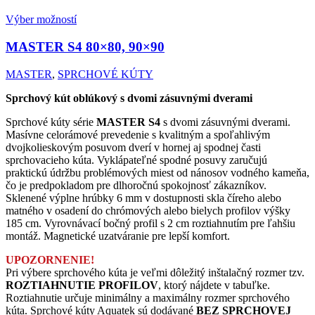
Výber možností
MASTER S4
80×80, 90×90
MASTER
,
SPRCHOVÉ KÚTY
Sprchový kút oblúkový s dvomi zásuvnými dverami
Sprchové kúty série
MASTER S4
s dvomi zásuvnými dverami.
Masívne celorámové prevedenie s kvalitným a spoľahlivým
dvojkolieskovým posuvom dverí v hornej aj spodnej časti
sprchovacieho kúta. Vyklápateľné spodné posuvy zaručujú
praktickú údržbu problémových miest od nánosov vodného kameňa,
čo je predpokladom pre dlhoročnú spokojnosť zákazníkov.
Sklenené výplne hrúbky 6 mm v dostupnosti skla číreho alebo
matného v osadení do chrómových alebo bielych profilov výšky
185 cm. Vyrovnávací bočný profil s 2 cm roztiahnutím pre ľahšiu
montáž. Magnetické uzatváranie pre lepší komfort.
UPOZORNENIE!
Pri výbere sprchového kúta je veľmi dôležitý inštalačný rozmer tzv.
ROZTIAHNUTIE PROFILOV
, ktorý nájdete v tabuľke.
Roztiahnutie určuje minimálny a maximálny rozmer sprchového
kúta. Sprchové kúty Aquatek sú dodávané
BEZ SPRCHOVEJ