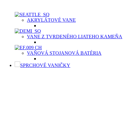
masíve.
AKRYLÁTOVÉ VANE
VANE Z TVRDENÉHO LIATEHO KAMEŇA
VAŇOVÁ STOJANOVÁ BATÉRIA
SPRCHOVÉ VANIČKY
SPRCHOVÉ VANIČKY
Moderné sprchové vaničky Aquatek spolu so sprchovacím
kútom sú výbornou voľbou v prípade menších kúpeľní
prevažne na priestor limitovaných bytových priestoroch.
Kvalitná sprchová vanička musí byť vyrobená
z vysokokvalitného materiálu, buď z odolnej keramiky,
z liateho mramoru, či z tvrdeného polyméru, predovšetkým,
aby bola príjemná na dotyk vašich chodidiel. Aquatek ponúka
sprchové vaničky v dvoch typoch materiálov v závislosti od
potrieb zákazníka.