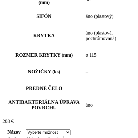
(mm)
SIFÓN
áno (plastový)
áno (plastová,
KRYTKA
pochrómovaná)
ROZMER KRYTKY (mm)
ø 115
NOŽIČKY (ks)
–
PREDNÉ ČELO
–
ANTIBAKTERIÁLNA ÚPRAVA
áno
POVRCHU
208
€
Názov