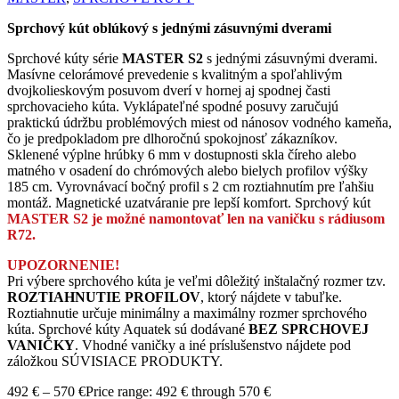
Sprchový kút oblúkový s jednými zásuvnými dverami
Sprchové kúty série
MASTER S2
s jednými zásuvnými dverami.
Masívne celorámové prevedenie s kvalitným a spoľahlivým
dvojkolieskovým posuvom dverí v hornej aj spodnej časti
sprchovacieho kúta. Vyklápateľné spodné posuvy zaručujú
praktickú údržbu problémových miest od nánosov vodného kameňa,
čo je predpokladom pre dlhoročnú spokojnosť zákazníkov.
Sklenené výplne hrúbky 6 mm v dostupnosti skla číreho alebo
matného v osadení do chrómových alebo bielych profilov výšky
185 cm. Vyrovnávací bočný profil s 2 cm roztiahnutím pre ľahšiu
montáž. Magnetické uzatváranie pre lepší komfort. Sprchový kút
MASTER S2 je možné namontovať len na vaničku s rádiusom
R72.
UPOZORNENIE!
Pri výbere sprchového kúta je veľmi dôležitý inštalačný rozmer tzv.
ROZTIAHNUTIE PROFILOV
, ktorý nájdete v tabuľke.
Roztiahnutie určuje minimálny a maximálny rozmer sprchového
kúta. Sprchové kúty Aquatek sú dodávané
BEZ SPRCHOVEJ
VANIČKY
. Vhodné vaničky a iné príslušenstvo nájdete pod
záložkou SÚVISIACE PRODUKTY.
492
€
–
570
€
Price range: 492 € through 570 €