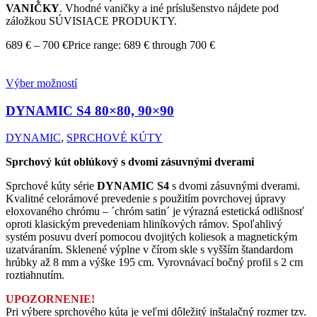
VANIČKY
. Vhodné vaničky a iné príslušenstvo nájdete pod
záložkou SÚVISIACE PRODUKTY.
689
€
–
700
€
Price range: 689 € through 700 €
Výber možností
DYNAMIC S4
80×80, 90×90
DYNAMIC
,
SPRCHOVÉ KÚTY
Sprchový kút oblúkový s dvomi zásuvnými dverami
Sprchové kúty série
DYNAMIC S4
s dvomi zásuvnými dverami.
Kvalitné celorámové prevedenie s použitím povrchovej úpravy
eloxovaného chrómu – ´chróm satin´ je výrazná estetická odlišnosť
oproti klasickým prevedeniam hliníkových rámov. Spoľahlivý
systém posuvu dverí pomocou dvojitých koliesok a magnetickým
uzatváraním. Sklenené výplne v čírom skle s vyšším štandardom
hrúbky až 8 mm a výške 195 cm. Vyrovnávací bočný profil s 2 cm
roztiahnutím.
UPOZORNENIE!
Pri výbere sprchového kúta je veľmi dôležitý inštalačný rozmer tzv.