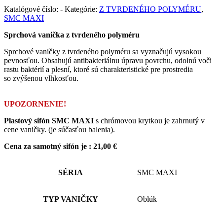
Katalógové číslo:
-
Kategórie:
Z TVRDENÉHO POLYMÉRU
,
SMC MAXI
Sprchová vanička z tvrdeného polyméru
Sprchové vaničky z tvrdeného polyméru sa vyznačujú vysokou
pevnosťou. Obsahujú antibakteriálnu úpravu povrchu, odolnú voči
rastu baktérií a plesní, ktoré sú charakteristické pre prostredia
so zvýšenou vlhkosťou.
UPOZORNENIE!
Plastový sifón SMC MAXI
s chrómovou krytkou je zahrnutý v
cene vaničky. (je súčasťou balenia).
Cena za samotný sifón je : 21,00 €
SÉRIA
SMC MAXI
TYP VANIČKY
Oblúk