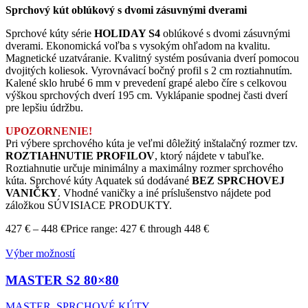
Sprchový kút oblúkový s dvomi zásuvnými dverami
Sprchové kúty série
HOLIDAY S4
oblúkové s dvomi zásuvnými
dverami. Ekonomická voľba s vysokým ohľadom na kvalitu.
Magnetické uzatváranie. Kvalitný systém posúvania dverí pomocou
dvojitých koliesok. Vyrovnávací bočný profil s 2 cm roztiahnutím.
Kalené sklo hrubé 6 mm v prevedení grapé alebo číre s celkovou
výškou sprchových dverí 195 cm. Vyklápanie spodnej časti dverí
pre lepšiu údržbu.
UPOZORNENIE!
Pri výbere sprchového kúta je veľmi dôležitý inštalačný rozmer tzv.
ROZTIAHNUTIE PROFILOV
, ktorý nájdete v tabuľke.
Roztiahnutie určuje minimálny a maximálny rozmer sprchového
kúta. Sprchové kúty Aquatek sú dodávané
BEZ SPRCHOVEJ
VANIČKY
. Vhodné vaničky a iné príslušenstvo nájdete pod
záložkou SÚVISIACE PRODUKTY.
427
€
–
448
€
Price range: 427 € through 448 €
Výber možností
MASTER S2
80×80
MASTER
,
SPRCHOVÉ KÚTY