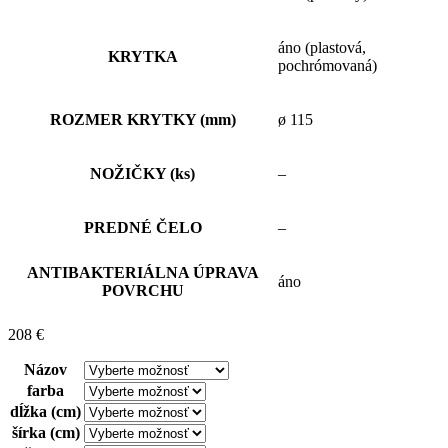
áno (plastová,
KRYTKA
pochrómovaná)
ROZMER KRYTKY (mm)
ø 115
NOŽIČKY (ks)
–
PREDNÉ ČELO
–
ANTIBAKTERIÁLNA ÚPRAVA
áno
POVRCHU
208
€
Názov
farba
dĺžka (cm)
šírka (cm)