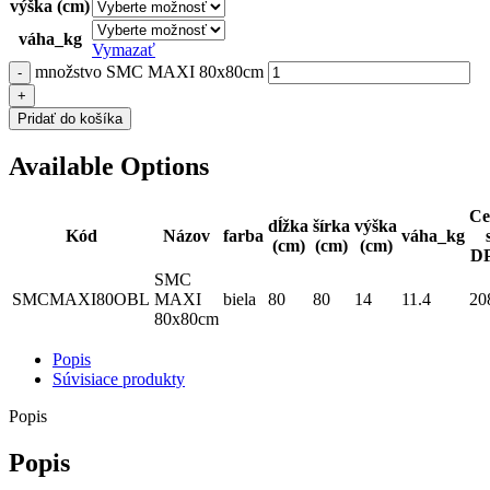
výška (cm)
váha_kg
Vymazať
množstvo SMC MAXI 80x80cm
Pridať do košíka
Available Options
Ce
dĺžka
šírka
výška
Kód
Názov
farba
váha_kg
(cm)
(cm)
(cm)
D
SMC
SMCMAXI80OBL
MAXI
biela
80
80
14
11.4
20
80x80cm
Popis
Súvisiace produkty
Popis
Popis