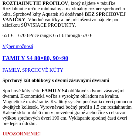
ROZTIAHNUTIE PROFILOV
, ktorý nájdete v tabuľke.
Roztiahnutie určuje minimálny a maximálny rozmer sprchového
kúta. Sprchové kúty Aquatek sú dodávané
BEZ SPRCHOVEJ
VANIČKY
. Vhodné vaničky a iné príslušenstvo nájdete pod
záložkou SÚVISIACE PRODUKTY.
651
€
–
670
€
Price range: 651 € through 670 €
Výber možností
FAMILY S4
80×80, 90×90
FAMILY
,
SPRCHOVÉ KÚTY
Sprchový kút oblúkový s dvomi zásuvnými dverami
Sprchové kúty série
FAMILY S4
oblúkové s dvomi zásuvnými
dverami. Ekonomická voľba s vysokým ohľadom na kvalitu.
Magnetické uzatváranie. Kvalitný systém posúvania dverí pomocou
dvojitých koliesok. Vyrovnávací bočný profil s 1,5 cm roztiahnutím.
Kalené sklo hrubé 6 mm v prevedení grapé alebo číre s celkovou
výškou sprchových dverí 190 cm. Vyklápanie spodnej časti dverí
pre lepšiu údržbu.
UPOZORNENIE!