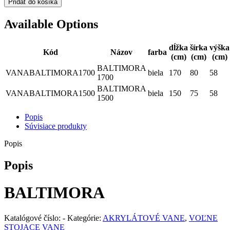
Pridať do košíka
Available Options
dĺžka
šírka
výška
Kód
Názov
farba
(cm)
(cm)
(cm)
BALTIMORA
VANABALTIMORA1700
biela
170
80
58
1700
BALTIMORA
VANABALTIMORA1500
biela
150
75
58
1500
Popis
Súvisiace produkty
Popis
Popis
BALTIMORA
Katalógové číslo:
-
Kategórie:
AKRYLÁTOVÉ VANE
,
VOĽNE
STOJACE VANE