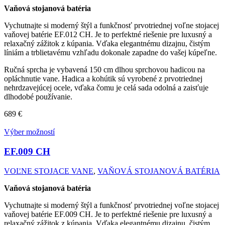
Vaňová stojanová batéria
Vychutnajte si moderný štýl a funkčnosť prvotriednej voľne stojacej
vaňovej batérie EF.012 CH. Je to perfektné riešenie pre luxusný a
relaxačný zážitok z kúpania. Vďaka elegantnému dizajnu, čistým
líniám a trblietavému vzhľadu dokonale zapadne do vašej kúpeľne.
Ručná sprcha je vybavená 150 cm dlhou sprchovou hadicou na
opláchnutie vane. Hadica a kohútik sú vyrobené z prvotriednej
nehrdzavejúcej ocele, vďaka čomu je celá sada odolná a zaisťuje
dlhodobé používanie.
689
€
Výber možností
EF.009
CH
VOĽNE STOJACE VANE
,
VAŇOVÁ STOJANOVÁ BATÉRIA
Vaňová stojanová batéria
Vychutnajte si moderný štýl a funkčnosť prvotriednej voľne stojacej
vaňovej batérie EF.009 CH. Je to perfektné riešenie pre luxusný a
relaxačný zážitok z kúpania. Vďaka elegantnému dizajnu, čistým