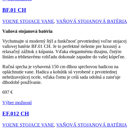
BF.01
CH
VOĽNE STOJACE VANE
,
VAŇOVÁ STOJANOVÁ BATÉRIA
Vaňová stojanová batéria
Vychutnajte si moderný štýl a funkčnosť prvotriednej voľne stojacej
vaňovej batérie BF.01 CH. Je to perfektné riešenie pre luxusný a
relaxačný zážitok z kúpania. Vďaka elegantnému dizajnu, čistým
líniám a trblietavému vzhľadu dokonale zapadne do vašej kúpeľne.
Ručná sprcha je vybavená 150 cm dlhou sprchovou hadicou na
opláchnutie vane. Hadica a kohútik sú vyrobené z prvotriednej
nehrdzavejúcej ocele, vďaka čomu je celá sada odolná a zaisťuje
dlhodobé používanie.
697
€
Výber možností
EF.012
CH
VOĽNE STOJACE VANE
,
VAŇOVÁ STOJANOVÁ BATÉRIA