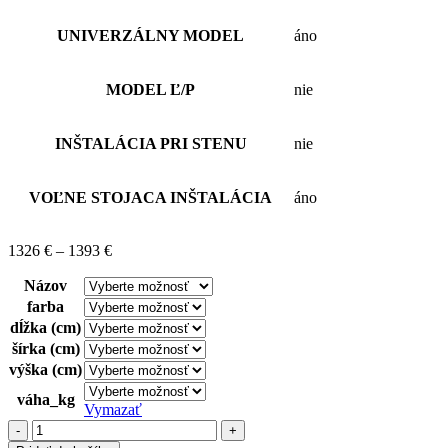
UNIVERZÁLNY MODEL
áno
MODEL Ľ/P
nie
INŠTALÁCIA PRI STENU
nie
VOĽNE STOJACA INŠTALÁCIA
áno
1326
€
–
1393
€
Názov
farba
dĺžka (cm)
šírka (cm)
výška (cm)
váha_kg
Vymazať