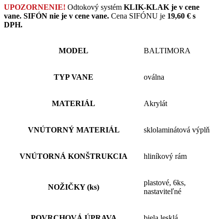
UPOZORNENIE!
Odtokový systém
KLIK-KLAK je v cene
vane.
SIFÓN nie je v cene vane.
Cena SIFÓNU je
19,60 € s
DPH.
MODEL
BALTIMORA
TYP VANE
oválna
MATERIÁL
Akrylát
VNÚTORNÝ MATERIÁL
sklolaminátová výplň
VNÚTORNÁ KONŠTRUKCIA
hliníkový rám
plastové, 6ks,
NOŽIČKY (ks)
nastaviteľné
POVRCHOVÁ ÚPRAVA
biela lesklá