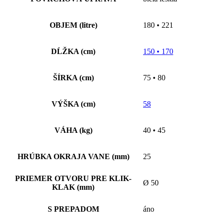
OBJEM (litre)
180 • 221
DĹŽKA (cm)
150 • 170
ŠÍRKA (cm)
75 • 80
VÝŠKA (cm)
58
VÁHA (kg)
40 • 45
HRÚBKA OKRAJA VANE (mm)
25
PRIEMER OTVORU PRE KLIK-
Ø 50
KLAK (mm)
S PREPADOM
áno