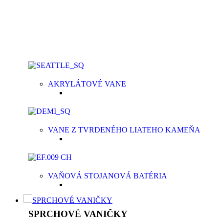
Vane z tvrdeného liateho kameňa
majú homogénnu
štruktúru bez ďalších povrchových úprav. Samotný
materiál je ten istý na povrchu, ako aj v celom jeho
masíve.
AKRYLÁTOVÉ VANE
VANE Z TVRDENÉHO LIATEHO KAMEŇA
VAŇOVÁ STOJANOVÁ BATÉRIA
SPRCHOVÉ VANIČKY
SPRCHOVÉ VANIČKY