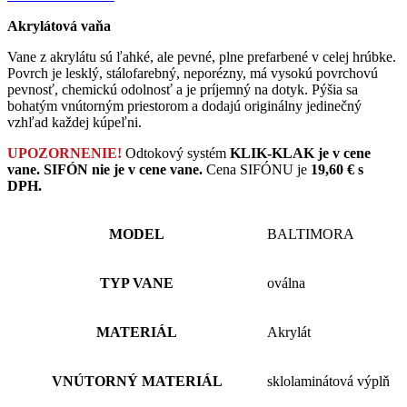
Akrylátová vaňa
Vane z akrylátu sú ľahké, ale pevné, plne prefarbené v celej hrúbke.
Povrch je lesklý, stálofarebný, neporézny, má vysokú povrchovú
pevnosť, chemickú odolnosť a je príjemný na dotyk. Pýšia sa
bohatým vnútorným priestorom a dodajú originálny jedinečný
vzhľad každej kúpeľni.
UPOZORNENIE!
Odtokový systém
KLIK-KLAK je v cene
vane.
SIFÓN nie je v cene vane.
Cena SIFÓNU je
19,60 € s
DPH.
MODEL
BALTIMORA
TYP VANE
oválna
MATERIÁL
Akrylát
VNÚTORNÝ MATERIÁL
sklolaminátová výplň