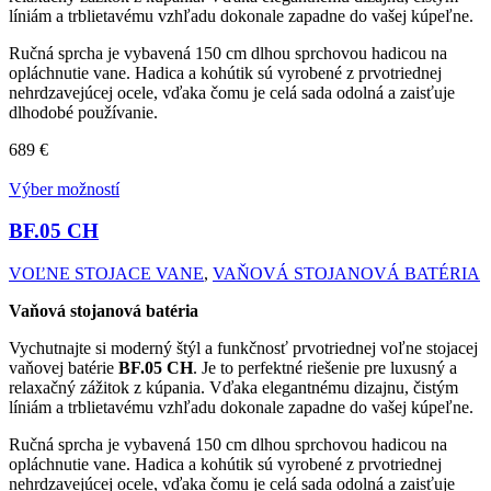
líniám a trblietavému vzhľadu dokonale zapadne do vašej kúpeľne.
Ručná sprcha je vybavená 150 cm dlhou sprchovou hadicou na
opláchnutie vane. Hadica a kohútik sú vyrobené z prvotriednej
nehrdzavejúcej ocele, vďaka čomu je celá sada odolná a zaisťuje
dlhodobé používanie.
689
€
Výber možností
BF.05
CH
VOĽNE STOJACE VANE
,
VAŇOVÁ STOJANOVÁ BATÉRIA
Vaňová stojanová batéria
Vychutnajte si moderný štýl a funkčnosť prvotriednej voľne stojacej
vaňovej batérie
BF.05 CH
. Je to perfektné riešenie pre luxusný a
relaxačný zážitok z kúpania. Vďaka elegantnému dizajnu, čistým
líniám a trblietavému vzhľadu dokonale zapadne do vašej kúpeľne.
Ručná sprcha je vybavená 150 cm dlhou sprchovou hadicou na
opláchnutie vane. Hadica a kohútik sú vyrobené z prvotriednej
nehrdzavejúcej ocele, vďaka čomu je celá sada odolná a zaisťuje