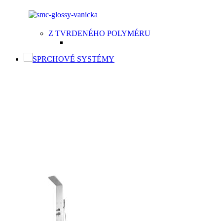
Z TVRDENÉHO POLYMÉRU
SPRCHOVÉ SYSTÉMY
SPRCHOVÉ SYSTÉMY
Sprchový systém patrí medzi štandardné vybavenie
kúpeľní. Je to riešenie, ktoré šetrí vaše peniaze a
súčasne poskytuje kvalitný relax. K základnej výbave
patrí ručná sprcha v rôznych prevedeniach nastavení,
hlavová sprcha, držiak, umelá, kovová alebo chrómová
sprchová hadica a držiak.