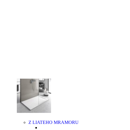
Moderné sprchové vaničky Aquatek spolu
so sprchovacím kútom sú výbornou voľbou v prípade
menších kúpeľní prevažne na priestor limitovaných
bytových priestoroch. Kvalitná sprchová vanička musí
byť vyrobená z vysokokvalitného materiálu, buď
z odolnej keramiky, z liateho mramoru, či z tvrdeného
polyméru, predovšetkým, aby bola príjemná na dotyk
vašich chodidiel. Aquatek ponúka sprchové vaničky
v dvoch typoch materiálov v závislosti od potrieb
zákazníka.
Z LIATEHO MRAMORU