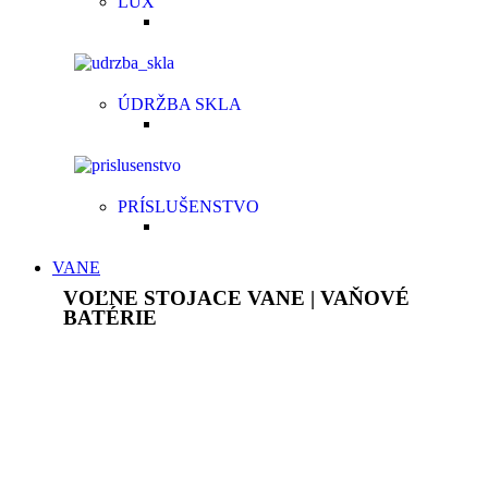
LUX
ÚDRŽBA SKLA
PRÍSLUŠENSTVO
VANE
VOĽNE STOJACE VANE | VAŇOVÉ
BATÉRIE
Akrylátové voľne stojace vane sú ľahké, ale pevné,
plne prefarbené v celej hrúbke. Povrch je lesklý,
stálofarebný, neporézny, má vysokú povrchovú
pevnosť, chemickú odolnosť a je príjemný
na dotyk. Pýšia sa bohatým vnútorným priestorom
a dodajú originálny jedinečný vzhľad každej kúpeľni.