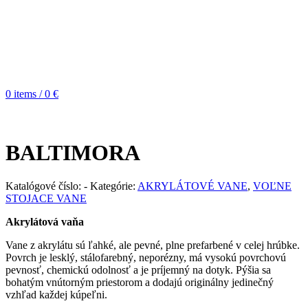
0
items
/
0
€
BALTIMORA
Katalógové číslo:
-
Kategórie:
AKRYLÁTOVÉ VANE
,
VOĽNE
STOJACE VANE
Akrylátová vaňa
Vane z akrylátu sú ľahké, ale pevné, plne prefarbené v celej hrúbke.
Povrch je lesklý, stálofarebný, neporézny, má vysokú povrchovú
pevnosť, chemickú odolnosť a je príjemný na dotyk. Pýšia sa
bohatým vnútorným priestorom a dodajú originálny jedinečný
vzhľad každej kúpeľni.