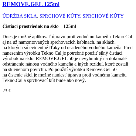
REMOVE.GEL
125ml
ÚDRŽBA SKLA
,
SPRCHOVÉ KÚTY, SPRCHOVÉ KÚTY
Čistiaci prostriedok na sklo – 125ml
Dnes je možné aplikovať úpravu proti vodnému kameňu Tekno.Cal
aj na už namontovaných sprchovacích kabínach, na sklách,
na ktorých sú evidentné fľaky od usadeného vodného kameňa. Pred
nanesením výrobku Tekno.Cal je potrebné použiť silný čistiaci
výrobok na sklo. REMOVE.GEL 50 je nevyhnutný na dokonalé
odstránenie nánosu vodného kameňa a iných rezíduí, ktoré zostali
na sklenenom povrchu. Po použití výrobku Remove.Gel 50
na čistenie skiel je možné naniesť úpravu proti vodnému kameňu
Tekno.Cal a sprchovací kút bude ako nový.
23
€