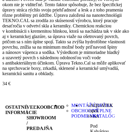
okom nie je viditeľné. Tento faktor spôsobuje, že bez špecifickej
úpravy stráca rýchlo svoju priehľadnosť a lesk a z toho pramenia
rôzne problémy pri údržbe. Úprava založená na nanotechnológii
TEKNO.CAL sa zrodila zo skúseností výrobcu, ktorý pracuje
desaťročia v odvetví skla a keramiky. Chemickou reakciou
v kombinácii s kremenitou hlinkou, ktorá sa nachádza tak v skle ako
aj v keramickej glazúre, sa úprava viaže na ošetrovaný povrch,
pričom sa s ním úplne spojí. Takto sa zvýšia hydrofóbne vlastnosti
povrchu, znížia sa na minimum možné body priľnavosti špiny
a nánosov vápenca a sodíka. Výsledkom je mimoriadne hladký
a uzavretý povrch s následnou odolnosťou voči vode
s antibakteriálnym účinkom. Úprava Tekno.Cal sa môže aplikovať
na sprchovacie boxy, zrkadlá, sklenené a keramické umývadlá,
keramickú sanitu a obklady.
34
€
MONTÁŽ
AQUATEK
ÚDRŽBA
+ 421
OSTATNÉ
VEĽKOOBCHOD
OBCHODNÉ
spol.
VÝPLNE
38 532
INFORMÁCIE
/
PODMIENKY
s r.o.
KATALÓG
6092
SHOWROOM
/
Pod
info@aqua
PREDAJŇA
Kalváriou