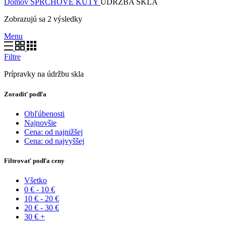
Domov
SPRCHOVÉ KÚTY
ÚDRŽBA SKLA
Zobrazujú sa 2 výsledky
Menu
Filtre
Prípravky na údržbu skla
Zoradiť podľa
Obľúbenosti
Najnovšie
Cena: od najnižšej
Cena: od najvyššej
Filtrovať podľa ceny
Všetko
0
€
-
10
€
10
€
-
20
€
20
€
-
30
€
30
€
+