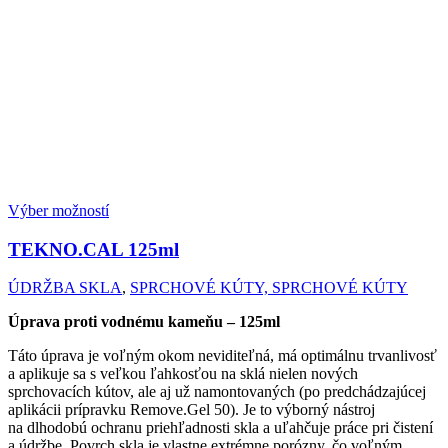
Výber možností
TEKNO.CAL
125ml
ÚDRŽBA SKLA
,
SPRCHOVÉ KÚTY, SPRCHOVÉ KÚTY
Úprava proti vodnému kameňu – 125ml
Táto úprava je voľným okom neviditeľná, má optimálnu trvanlivosť
a aplikuje sa s veľkou ľahkosťou na sklá nielen nových
sprchovacích kútov, ale aj už namontovaných (po predchádzajúcej
aplikácii prípravku Remove.Gel 50). Je to výborný nástroj
na dlhodobú ochranu priehľadnosti skla a uľahčuje práce pri čistení
a údržbe. Povrch skla je vlastne extrémne porózny, čo voľným