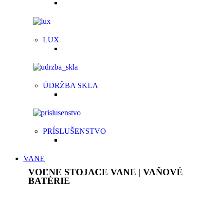
LUX
ÚDRŽBA SKLA
PRÍSLUŠENSTVO
VANE
VOĽNE STOJACE VANE | VAŇOVÉ
BATÉRIE
Akrylátové voľne stojace vane sú ľahké, ale pevné,