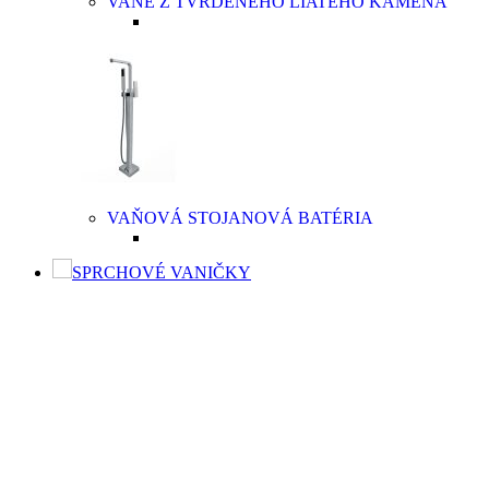
VANE Z TVRDENÉHO LIATEHO KAMEŇA
VAŇOVÁ STOJANOVÁ BATÉRIA
SPRCHOVÉ VANIČKY
SPRCHOVÉ VANIČKY
Moderné sprchové vaničky Aquatek spolu
so sprchovacím kútom sú výbornou voľbou v prípade
menších kúpeľní prevažne na priestor limitovaných
bytových priestoroch. Kvalitná sprchová vanička musí
byť vyrobená z vysokokvalitného materiálu, buď
z odolnej keramiky, z liateho mramoru, či z tvrdeného