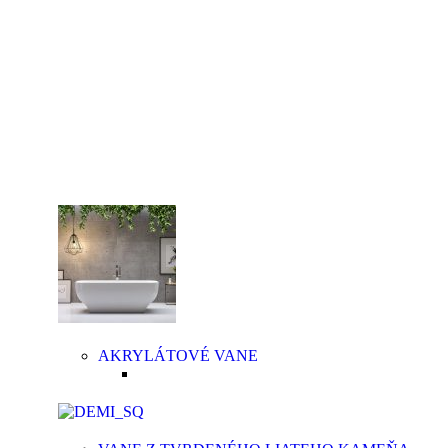
plne prefarbené v celej hrúbke. Povrch je lesklý,
stálofarebný, neporézny, má vysokú povrchovú
pevnosť, chemickú odolnosť a je príjemný
na dotyk. Pýšia sa bohatým vnútorným priestorom
a dodajú originálny jedinečný vzhľad každej kúpeľni.
Vane z tvrdeného liateho kameňa
majú homogénnu
štruktúru bez ďalších povrchových úprav. Samotný
materiál je ten istý na povrchu, ako aj v celom jeho
masíve.
AKRYLÁTOVÉ VANE