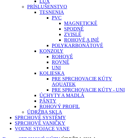
LUX
PRÍSLUŠENSTVO
TESNENIA
PVC
MAGNETICKÉ
SPODNÉ
ZVISLÉ
ROHOVÉ A INÉ
POLYKARBONÁTOVÉ
KONZOLY
ROHOVÉ
ROVNÉ
UNI
KOLIESKA
PRE SPRCHOVACIE KÚTY
AQUATEK
PRE SPRCHOVACIE KÚTY - UNI
ÚCHYTY A MADLÁ
PÁNTY
ROHOVÝ PROFIL
ÚDRŽBA SKLA
SPRCHOVÉ SYSTÉMY
SPRCHOVÉ VANIČKY
VOĽNE STOJACE VANE