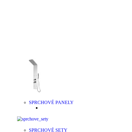
Sprchový systém patrí medzi štandardné vybavenie
kúpeľní. Je to riešenie, ktoré šetrí vaše peniaze a
súčasne poskytuje kvalitný relax. K základnej výbave
patrí ručná sprcha v rôznych prevedeniach nastavení,
hlavová sprcha, držiak, umelá, kovová alebo chrómová
sprchová hadica a držiak.
SPRCHOVÉ PANELY
SPRCHOVÉ SETY