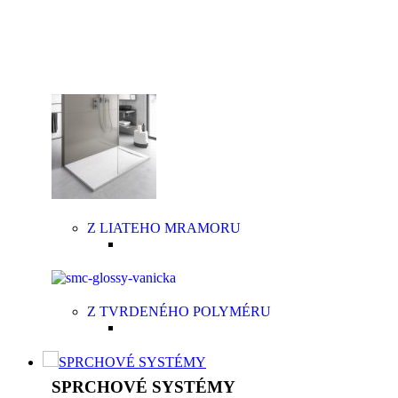
polyméru, predovšetkým, aby bola príjemná na dotyk
vašich chodidiel. Aquatek ponúka sprchové vaničky
v dvoch typoch materiálov v závislosti od potrieb
zákazníka.
Z LIATEHO MRAMORU
Z TVRDENÉHO POLYMÉRU
SPRCHOVÉ SYSTÉMY
SPRCHOVÉ SYSTÉMY