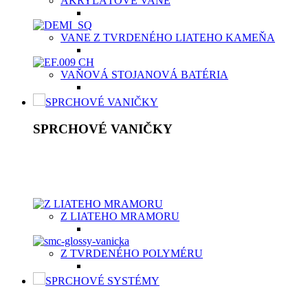
AKRYLÁTOVÉ VANE
VANE Z TVRDENÉHO LIATEHO KAMEŇA
VAŇOVÁ STOJANOVÁ BATÉRIA
SPRCHOVÉ VANIČKY
SPRCHOVÉ VANIČKY
Moderné sprchové vaničky Aquatek spolu so sprchovacím kútom
byť vyrobená z vysokokvalitného materiálu, buď z odolnej ker
vaničky v dvoch typoch materiálov v závislosti od potrieb záka
Z LIATEHO MRAMORU
Z TVRDENÉHO POLYMÉRU
SPRCHOVÉ SYSTÉMY
SPRCHOVÉ SYSTÉMY