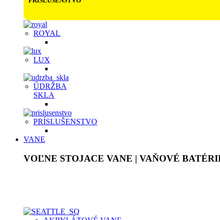
PRÍSLUŠENSTVO
ROYAL
LUX
ÚDRŽBA
SKLA
PRÍSLUŠENSTVO
VANE
VOĽNE STOJACE VANE | VAŇOVÉ BATÉRI
Akrylátové voľne stojace vane sú ľahké, ale pevné, plne prefa
na dotyk. Pýšia sa bohatým vnútorným priestorom a dodajú ori
Samotný materiál je ten istý na povrchu, ako aj v celom jeho m