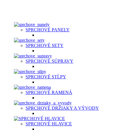
Sprchový systém patrí medzi štandardné vybavenie kúpeľní. Je t
nastavení, hlavová sprcha, držiak, umelá, kovová alebo chrómo
SPRCHOVÉ PANELY
SPRCHOVÉ SETY
SPRCHOVÉ SÚPRAVY
SPRCHOVÉ STĹPY
SPRCHOVÉ RAMENÁ
SPRCHOVÉ DRŽIAKY A VÝVODY
SPRCHOVÉ HLAVICE